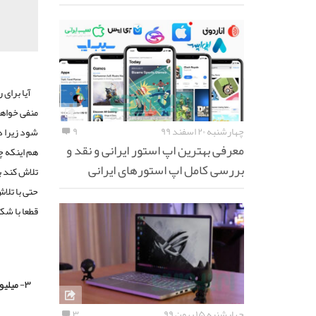
آیا برای
منفی خواهد
چهارشنبه ۲۰ اسفند ۹۹
۹
شود زیرا د
معرفی بهترین اپ استور ایرانی و نقد و
هم اینکه چ
بررسی کامل اپ استورهای ایرانی
تلاش کند ب
حتی با تلا
قطعا با ش
۳- میلیونر‌ها ریسک‌پذیر هستند
چهارشنبه ۱۵ بهمن ۹۹
۳