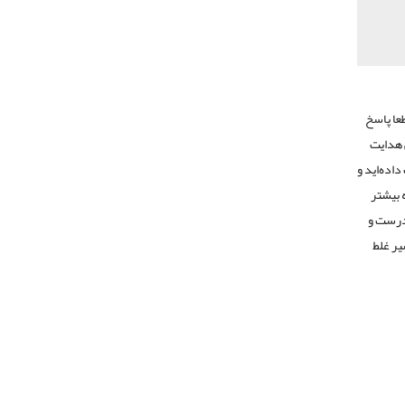
عا پاسخ
 هدایت
اده‌اید و
 بیشتر
 درست و
یر غلط