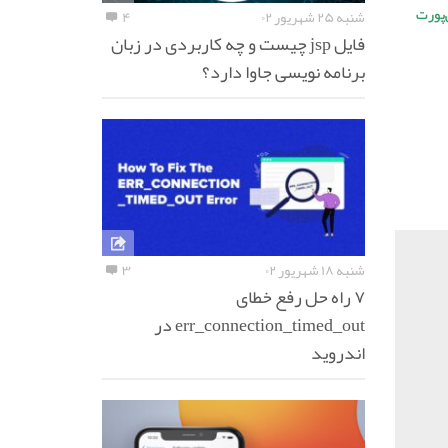
‌پورت
شنبه ۲۵ شهریور ۰۲
۴
فایل jsp چیست و چه کاربردی در زبان
برنامه نویسی جاوا دارد؟
شنبه ۱۸ شهریور ۰۲
۳
۷ راه حل رفع خطای
err_connection_timed_out در
اندروید