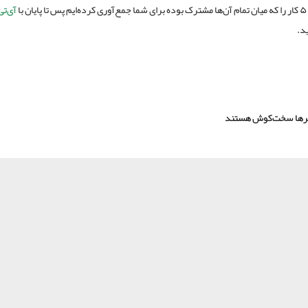
ن با
آی‌تی
د.