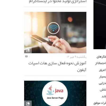
استراتژی تولید محتوا در اینستاگرام
فکر‌های
یکشنبه ۹ مهر ۰۲
۰
آموزش نحوه فعال سازی هات اسپات
تمالا از
آیفون
 مرور
بسیار
‌زایی
تلاش
اند
فراد موفق