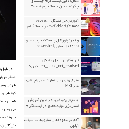
شغل ادمین اینستاگرام چیست و
چگونه ادمین اینستاگرام شویم؟
آموزش حل مشکل page isn’t
available right now در اینستاگرام
ویندوز پاورشل چیست ؟ کاربرد ها و
نحوه فعال سازی powershell
۱۱ راهکار برای حل مشکل
err_name_not_resolved اندروید
در طول ت
غلطی دربار
معرفی و بررسی تفاوت سری لپ تاپ
هوش بسیار 
های MSI
کوتاهی بر 
جامع ترین و کاربردی ترین آموزش
فقیر و یا 
استراتژی تولید محتوا در اینستاگرام
می‌رویم و 
بی‌وقفه پی
آموزش نحوه فعال سازی هات اسپات
بزرگترین د
آیفون