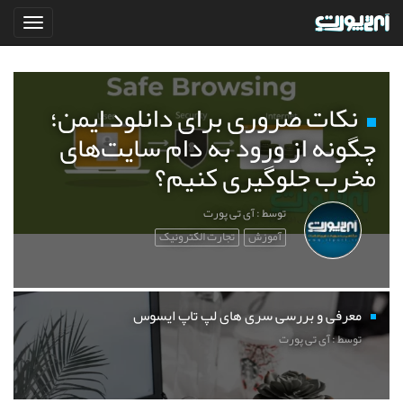
نکات ضروری برای دانلود ایمن؛
چگونه از ورود به دام سایت‌های
مخرب جلوگیری کنیم؟
توسط : آی تی پورت
آموزش
تجارت الکترونیک
معرفی و بررسی سری های لپ تاپ ایسوس
توسط : آی تی پورت