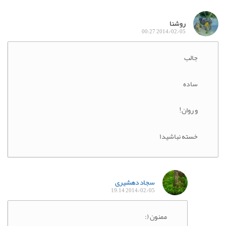
روشنا
2014/02/05 00:27
جالب
ساده
و روان!
خسته نباشید۱
سجاد دهشیری
2014/02/05 19:14
ممنون (: