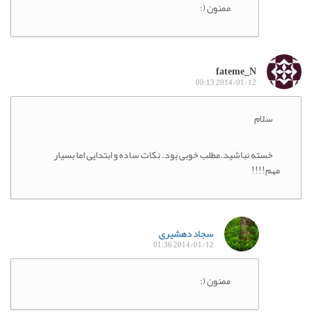
ممنون (:
fateme_N
2014/01/12 00:13
سلام
خسته نباشید.مطلب خوبی بود. نکات ساده و ابتدایی اما بسیار
مهم!!!!
سجاد دهشیری
2014/01/12 01:36
ممنون (: