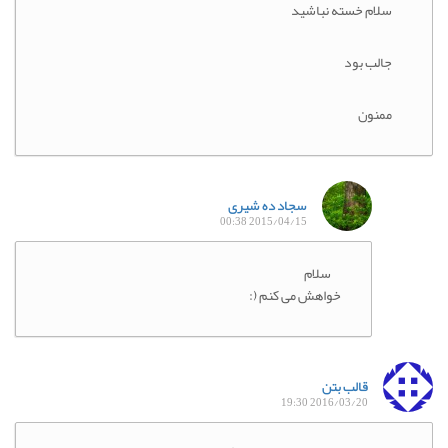
سلام خسته نباشید
جالب بود
ممنون
سجاد ده شیری
2015/04/15 00:38
سلام
خواهش می کنم (:
قالب بتن
2016/03/20 19:30