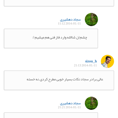
سجاد دهشیری
2014/01/11 11:12
چشم ان شاالله وارد فاز فنی هم میشیم (:
sizou_h
2014/01/11 21:13
عالی برادر سجاد نکات بسیار خوبی مطرح کردی.نه خسته
سجاد دهشیری
2014/01/11 21:21