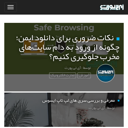
نکات ضروری برای دانلود ایمن؛
چگونه از ورود به دام سایت‌های
مخرب جلوگیری کنیم؟
توسط : آی تی پورت
آموزش
تجارت الکترونیک
معرفی و بررسی سری های لپ تاپ ایسوس
توسط : آی تی پورت