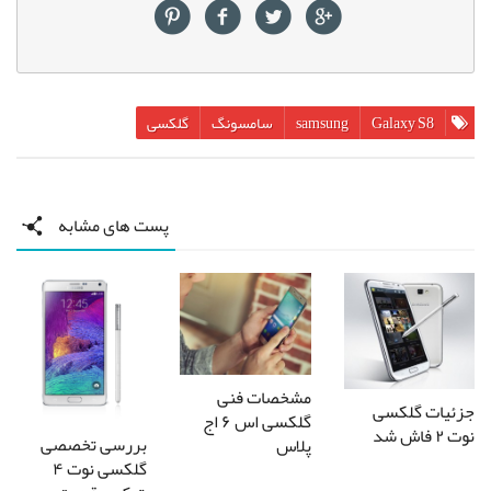
Galaxy S8
samsung
سامسونگ
گلکسی
پست های مشابه
مشخصات فنی
جزئیات گلکسی
گلکسی اس ۶ اج
نوت ۲ فاش شد
بررسی تخصصی
پلاس
گلکسی نوت ۴