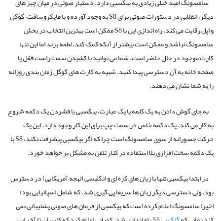
سامسونگ امید خیلی زیادی به بیکسبی دارد. دستیار صوتی در میان چیز های
دیگر، انقلابی در دستورات صوتی برای S8 به وجود آورده و با مایکروسافت، گوگل
و اپل رقابت می کند. راه اندازی این با S8 ممکن است بهترین انتخاب در بخش
سامسونگ نباشد و ممکن است بیشتر از آنکه کمک کند، لطمه بزند اما این تنها
کارت موجود در حال حاضر است. شما می توانید با کشیدن سمت راست قفل یا
صفحه خانه به آن دسترسی پیدا کنید. شبیه به کارت های گوگل زمان بندی روزانه
را به شما نشان می دهند.
به جای گوش دادن به یک کلمه یا یک عبارت، بیکسبی با فشردن یک دکمه شروع
به کار می کند. یک دکمه خاص در سمت چپ برای این کار وجود دارد. این یک
حرکت جسورانه از سوی سامسونگ است چرا که اگر بیکسبی پیشرفت نکند، S8 با
یک دکمه سخت افزاری بلا استفاده در کنار تلفن به مشکل بر خواهد خورد.
در ابتدا بیکسبی تنها با زبان های کره ای و انگلیسی (لهجه آمریکایی) در دسترس
بود. ولی دسترسی دیگر زبان ها سریعا پی گیری شد، که شامل اسپانیایی بود؛
اخیرا سامسونگ اعلام کرده است که بیکسبی از فرمان های صوتی پشتیبانی نمی
کند زمانی که
گلکسی S8
راه اندازی شد. کمپانی اعلام کرد که کاربران تا آخر این