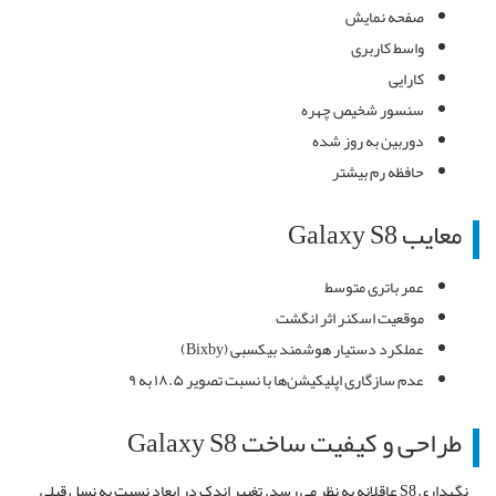
صفحه نمایش
واسط کاربری
کارایی
سنسور شخیص چهره
دوربین به روز شده
حافظه رم بیشتر
معایب Galaxy S8
عمر باتری متوسط
موقعیت اسکنر اثر انگشت
عملکرد دستیار هوشمند بیکسبی (Bixby)
عدم سازگاری اپلیکیشن‌ها با نسبت تصویر ۱۸.۵ به ۹
طراحی و کیفیت ساخت Galaxy S8
نگهداری S8 عاقلانه به نظر می رسد. تغییر اندک در ابعاد نسبت به نسل قبلی