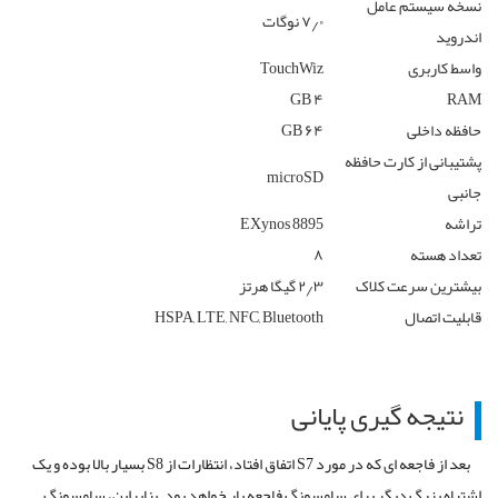
نسخه سیستم عامل
۷٫۰ نوگات
اندروید
واسط کاربری
TouchWiz
۴ GB
RAM
حافظه داخلی
۶۴ GB
پشتیبانی از کارت حافظه
microSD
جانبی
تراشه
EXynos 8895
تعداد هسته
۸
بیشترین سرعت کلاک
۲٫۳ گیگا هرتز
قابلیت اتصال
HSPA, LTE, NFC, Bluetooth
نتیجه گیری پایانی
بعد از فاجعه ای که در مورد S7 اتفاق افتاد، انتظارات از S8 بسیار بالا بوده و یک
اشتباه بزرگ دیگر برای سامسونگ فاجعه بار خواهد بود. بنابراین، سامسونگ