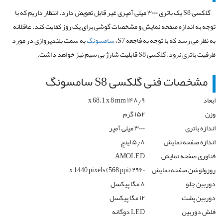
گلکسی S8 یک باتری ۳۰۰۰ میلی آمپری غیر قابل تعویض دارد. انتظار داریم که با
توجه به اندازه صفحه نمایش و مشخصات گوشی برای یک روز کفایت کند. عاقلانه
به نظر می رسد که با توجه به فاجعه S7،
سامسونگ
به سمت بلندپروازی در مورد
ظرفیت باتری نرود. گلکسی S8 قابلیت شارژ بی سیم نیز خواهد داشت.
مشخصات فنی گلکسی S8 سامسونگ
ابعاد
۱۴۸٫۹ x 68.1 x 8 mm
وزن
۱۵۲ گرم
اندازه باتری
۳۰۰۰ میلی آمپر
اندازه صفحه نمایش
۵٫۸ اینچ
فناوری صفحه نمایش
AMOLED
روزولوشن صفحه نمایش
۲۹۶۰ x 1440 pixels (568 ppi)
دوربین جلو
۸ مگا پیکسل
دوربین پشت
۱۲ مگا پیکسل
فلش دوربین
LED دوگانه