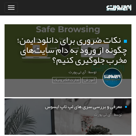
نکات ضروری برای دانلود ایمن؛
چگونه از ورود به دام سایت‌های
مخرب جلوگیری کنیم؟
توسط : آی تی پورت
آموزش
تجارت الکترونیک
معرفی و بررسی سری های لپ تاپ ایسوس
توسط : آی تی پورت