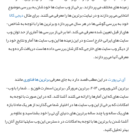
زمینه­ های مختلف می ­پردازند. برخی از وب ­سایت ها خودشان به بررسی موضوع
انتخابی می ­پردازند و در نهایت برترین ها را معرفی می­ کنند. برای مثال ­
دیجی کالا
خود به بررسی گوشی ها در هر سال می ­پردازد و برترین ­ها را با توجه به شاخص­
های از قبل تعیین شده معرفی می ­کند. اما برخی از بررسی ­ها آماری از حد توان وب
­سایت های ایرانی خارج است و در این زمینه ها این وب ­سایت ها آمار و نتایج خود را
از دیگر وب سایت های خارجی که کارشان بررسی داده هاست دریافت کرده و به
معرفی آنها می ­پردازند.
آی­ تی پورت
در این مطلب قصد دارد به جای معرفی
برترین ها فناوری
مانند
برترین آنتی ویروس ۲۰۱۴، برترین مرورگر، برترین اسمارت فون و … شما را با وب­
سایت های که این آمارها را ارائه می کنند آشنا کند. که در این صورت با توجه به
امکانات که برخی از این وب­ سایت­ ها در اختیار شما می­ گذارند از هر یک ماه تا بازه
های یک ساله و یا چند ساله برترین های دنیای آی ­تی را خود بشناسید و علاوه بر
آشنا شدن با برترین ­ها با توجه به امکانات در دسترس این وب­ سایت­ها نتایج آنان را
بهتر تحلیل کنید.