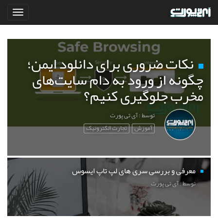
نکات ضروری برای دانلود ایمن؛
چگونه از ورود به دام سایت‌های
مخرب جلوگیری کنیم؟
توسط : آی تی پورت
آموزش
تجارت الکترونیک
معرفی و بررسی سری های لپ تاپ ایسوس
توسط : آی تی پورت