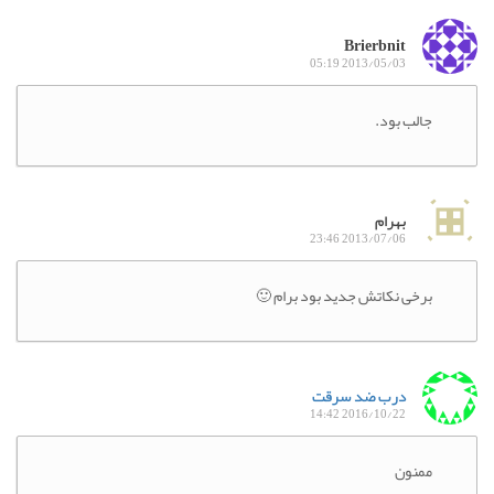
Brierbnit
2013/05/03 05:19
جالب بود.
بهرام
2013/07/06 23:46
برخی نکاتش جدید بود برام 🙂
درب ضد سرقت
2016/10/22 14:42
ممنون