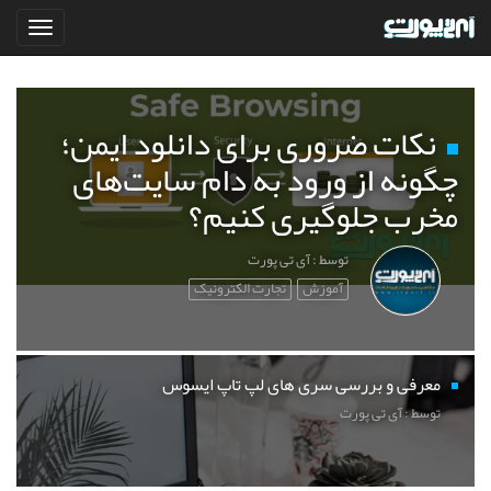
نکات ضروری برای دانلود ایمن؛
چگونه از ورود به دام سایت‌های
مخرب جلوگیری کنیم؟
توسط : آی تی پورت
آموزش
تجارت الکترونیک
معرفی و بررسی سری های لپ تاپ ایسوس
توسط : آی تی پورت