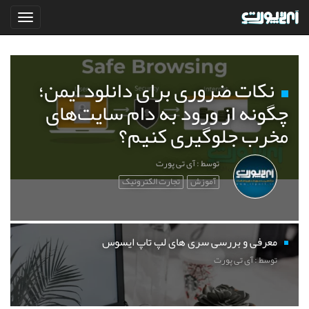
نکات ضروری برای دانلود ایمن؛
چگونه از ورود به دام سایت‌های
مخرب جلوگیری کنیم؟
توسط : آی تی پورت
آموزش
تجارت الکترونیک
معرفی و بررسی سری های لپ تاپ ایسوس
توسط : آی تی پورت