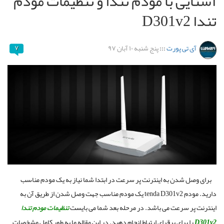
آشنایی با مودم تندا و تنظیمات مودم
تندا D301v2
آی تی پورت
:::
پنج شنبه ۱۰ آبان ۹۷
۷
برای وصل شدن به اینترنت پر سرعت در ابتدا شما نیاز به یک مودم مناسب
دارید. مودم
tenda D301v2
یک مودم مناسب جهت وصل شدن از طریق آن به
اینترنت پر سرعت می باشد. در مرحله بعد شما می بایست
تنظیمات مودم تندا
D301v2
را برای برقرای ارتباط انجام دهید. در این مقاله ما به طور کامل مشخصات