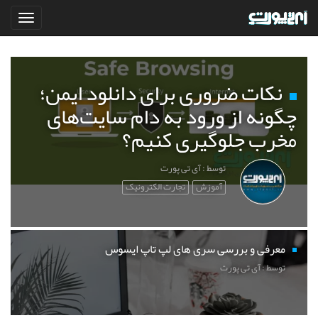
نکات ضروری برای دانلود ایمن؛
چگونه از ورود به دام سایت‌های
مخرب جلوگیری کنیم؟
توسط : آی تی پورت
آموزش
تجارت الکترونیک
معرفی و بررسی سری های لپ تاپ ایسوس
توسط : آی تی پورت