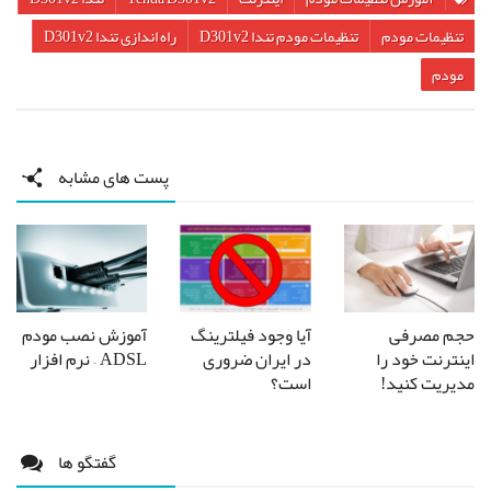
تنظیمات مودم
تنظیمات مودم تندا D301v2
راه اندازی تندا D301v2
مودم
پست های مشابه
حجم مصرفی
آیا وجود فیلترینگ
آموزش نصب مودم
اینترنت خود را
در ایران ضروری
ADSL – نرم افزار
مدیریت کنید!
است؟
گفتگو ها