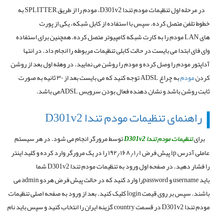
در مرحله اول تنظیمات مودم تندا D301v2، مودم را از طریق
SPLITTER
به
خطوط تلفن متصل کرده. سپس با استفاده از کابل شبکه، یکی از پورت
های
LAN
مودم را به کارت شبکه کامپیوتر متصل کرده. همچنین برای استفاده
وای فای ابتدا می بایست در حالت کابلی تنظیمات مربوطه را انجام داد. در انتها
آداپتور مودم را وصل کرده و مودم را روشن می نمایید. در وهله اول بعد از روشن
کردن
مودم
به چراغ
ADSL
توجه کنید که می بایست بعد از ۳۰ ثانیه به صورت
ثابت روشن باشد و نشان دهنده فعال بودن سرویس
ADSL
می باشد.
راهنمای تنظیمات مودم تندا D301v2
برای
تنظیمات مودم تندا D301v2
توسط مرورگر انجام می شود. در هر سیستم
عاملی آدرس
ip
پیش فرض ۱۹۲٫۱۶۸٫۱٫۱ را در یک مرورگر وارد کرده و کلید اینتر
را فشار دهید. در صفحه اول ورود به تنظیمات مودم تندا D301v2 شما
باید
username
و
password
را وارد کنید که در حالت پیش فرض هردو
admin
می
باشند. سپس بر روی قیمت
login
کلیک کنید. بعد از ورود به صفحه اصلی تنظیمات
مودم تندا D301v2 در قسمت
country
گزینه ایران را انتخاب کنید و سپس باید نام