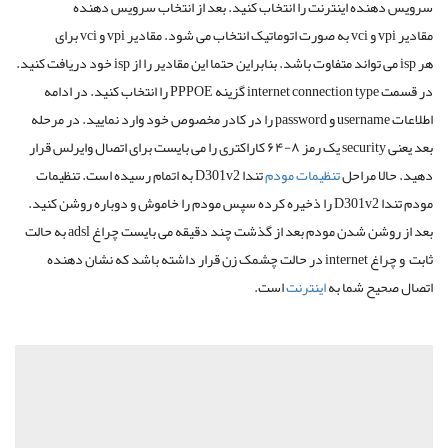
سرویس دهنده اینترنت را انتخاب کنید. بعد از انتخاب سرویس دهنده
مقادیر
vpi
و
vci
به صورت اتوماتیک انتخاب می شود. مقادیر
vpi
و
vci
برای
هر
isp
می تواند متفاوت باشد. بنابراین حتما این مقادیر را از
isp
خود دریافت کنید.
در قسمت
internet connection type
گزینه
PPPOE
را انتخاب کنید. در ادامه
اطلاعات
username
و
password
را در کادر مخصوص خود وارد نمایید. در مرحله
بعد یعنی
security
یک رمز ۸-۶۴ کاراکتری را می بایست برای اتصال وایرلس قرار
دهید. حالا مراحل
تنظیمات مودم
تندا D301v2 به اتمام رسیده است. تنظیمات
مودم تندا D301v2 را ذخیره کرده سپس مودم را خاموش و دوباره روشن کنید.
بعد از روشن شدن مودم بعد از گذشت چند دقیقه می بایست چراغ
adsl
به حالت
ثابت و چراغ
internet
در حالت چشمک زن قرار داشته باشد که نشان دهنده
اتصال صحیح شما به
اینترنت
است.