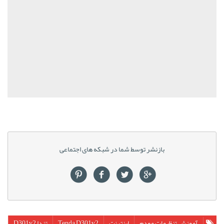
بازنشر توسط شما در شبکه های اجتماعی
آموزش تنظیمات مودم
اینترنت
Tenda D301v2
تندا D301v2