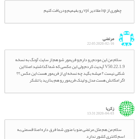
چطوری از isp مقادیر vpi رو بفهمیم ودریافت کنیم
مرتضی
2020/02/16 22:05
سلام من این مودم رو دارم و فریمور شو هم از سایت آونگ به نسخه
V50.22.1.9 آپدیت کردم ولی این عکسی که شما گذاشتید اصلا این
شکلی نیست ؟ میشه بگید چه نسخه ای از فریمور هست این عکس ؟؟
اگر امکانش هست مدل و لینک فریمور رو هم بذارید با تشکر
زکریا
2020/04/03 13:31
سلام من هم مثل مرتضی منو با منوی شما فرق داره اصلا قسمتی به
اسم کانتری کشور ندارد