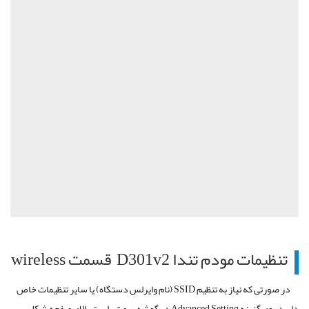
تنظیمات مودم تندا D301v2 قسمت wireless
در صورتی که نیاز به تنظیم SSID (نام وایرلس دستگاه) یا سایر تنظیمات خاص
دارید روی گزینه Advanced Setting در گوشه سمت راست بالای صفحه شکل