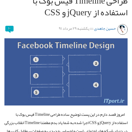
طراحی Timeline فیس بوک با
استفاده از jQuery و CSS
یکشنبه ۲۹ مرداد ۹۱
:::
حسین جاهدی
۱۰
امروز قصد دارم در این پست توضیح ساده طراحی Timeline فیس بوک با
استفاده از jQuery و CSS اجرا شده به شما یاد بدم مطمئنا Timeline انقلاب بزرگی
در دنیای شبکه های اجتماعی است و احساس جدیدی به صفحات پروفایل کاربرها