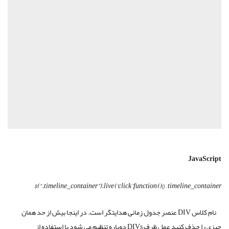
JavaScript
$(“.timeline_container”).live(‘click’,function(){}
–
timeline_container
نام کلاس DIV عنصر جدول زمانی هدایتگر است. در اینجا بیش از حد همان
چیزی را حذف کنید عمل ظرف DIVs دوباره تنظیم می شود با استفاده از