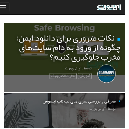
نکات ضروری برای دانلود ایمن؛
چگونه از ورود به دام سایت‌های
مخرب جلوگیری کنیم؟
توسط : آی تی پورت
آموزش
تجارت الکترونیک
معرفی و بررسی سری های لپ تاپ ایسوس
توسط : آی تی پورت