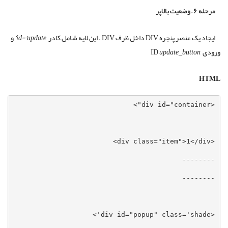
مرحله ۶ – وضعیت بالاپر
و
id=’update’
ایجاد یک عنصر پنجره DIV داخل ظرف DIV . این لایه شامل کادر
update_button
ورودی ID
HTML