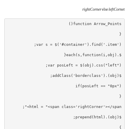
rightCorner
else
leftCornet