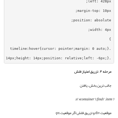
.timeline div.plus{width: 14px;height: 14px;position: relative;left: -6px;}
مرحله ۴ – تزریق امتیاز فلش
جالب ترین بخش، یافتن
$(‘#container’).find(‘.item’)
موقعیت div و تزریق فلش اگر موقعیت ۰px