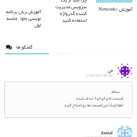
چرا باید از یک
سرویس مدیریت
آموزش +Network
آموزش زبان برنامه
کننده گذرواژه
نویسی جاوا – جلسه
استفاده کنید
اول
گفتگو ها
الن
2017/08/09 17:00
سلام
قسمت ۵ و۶و۷و۸ حذف شده
لطفا لینک این قسمت ها رو اصلاح کنید
danial