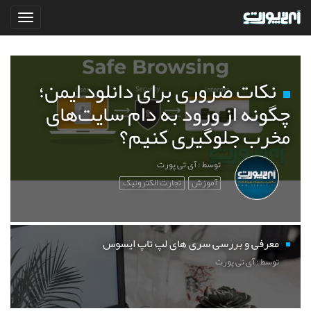
نکات ضروری برای دانلود ایمن؛
چگونه از ورود به دام سایت‌های
مخرب جلوگیری کنیم؟
توسط : آی تی پورت
آموزش
تجارت الکترونیک
معرفی و بررسی سری های لپ تاپ ایسوس
توسط : آی تی پورت