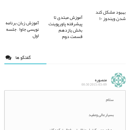
بهبود مشکل کند
آموزش مبتدی تا
شدن ویندوز ۱۰
آموزش زبان برنامه
پیشرفته پاورپوینت
نویسی جاوا – جلسه
بخش یازدهم
اول
قسمت دوم
گفتگو ها
منصوره
2015/03/09 00:30
سلام
بسیارعالی ومفید
به خصوص کنترل ونظارت برفعالیت کودکان