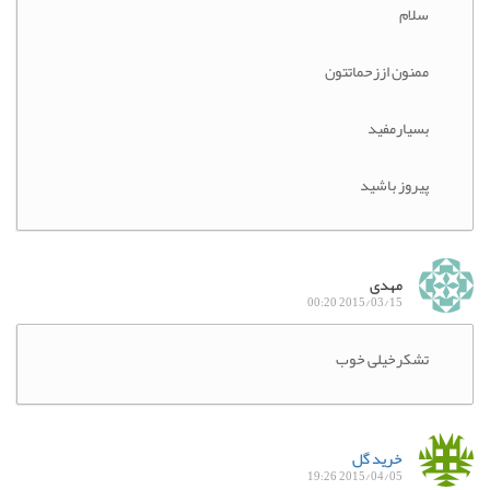
سلام
ممنون اززحماتتون
بسیارمفید
پیروز باشید
مهدی
2015/03/15 00:20
تشکرخیلی خوب
خرید گل
2015/04/05 19:26