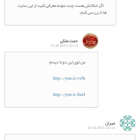
اگر امکانش هست چند نمونه معرفی کنید از این سایت
ها تا بررسی کنم.
حجت ملکی
2015/03/14 15:38
من توی این دو تا دیدم:
http://yon.ir/cv9r
http://yon.ir/6avI
مهران
2015/03/14 23:34