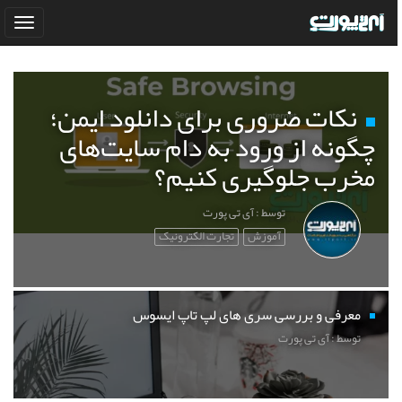
نکات ضروری برای دانلود ایمن؛
چگونه از ورود به دام سایت‌های
مخرب جلوگیری کنیم؟
توسط : آی تی پورت
آموزش
تجارت الکترونیک
معرفی و بررسی سری های لپ تاپ ایسوس
توسط : آی تی پورت