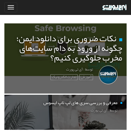
نکات ضروری برای دانلود ایمن؛
چگونه از ورود به دام سایت‌های
مخرب جلوگیری کنیم؟
توسط : آی تی پورت
آموزش
تجارت الکترونیک
معرفی و بررسی سری های لپ تاپ ایسوس
توسط : آی تی پورت