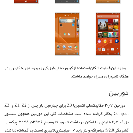
وجود این قابلیت امکان استفاده از کیبوردهای فیزیکی و بهبود تجربه کاربری در
هنگام تایپ را به همراه خواهد داشت.
دوربین
دوربین ۲۰٫۷ مگاپیکسلی اکسپریا Z3 برای چهارمین بار پس از Z1، Z2 و Z3
Compact به‌کار گرفته شده است مشخصات کلی این دوربین همچون سنسور
بزرگ ۱/۲٫۳ اینچی با امکان برداشت تصویر تا وضوح ۳۹۳۶در۵۲۴۸ پیکسل،
گشودگی f/2.0 دیافراگم و لنز واید ۲۷ میلیمتری تغییری نسبت به گذشته نداشته