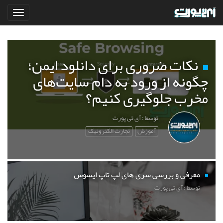
نکات ضروری برای دانلود ایمن؛
چگونه از ورود به دام سایت‌های
مخرب جلوگیری کنیم؟
توسط : آی تی پورت
آموزش
تجارت الکترونیک
معرفی و بررسی سری های لپ تاپ ایسوس
توسط : آی تی پورت