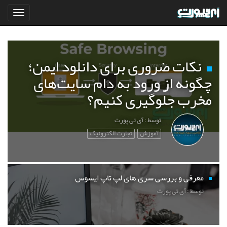
نکات ضروری برای دانلود ایمن؛
چگونه از ورود به دام سایت‌های
مخرب جلوگیری کنیم؟
توسط : آی تی پورت
آموزش
تجارت الکترونیک
معرفی و بررسی سری های لپ تاپ ایسوس
توسط : آی تی پورت