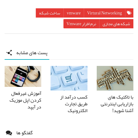
Virtural Networking
vmware
ساخت شبکه
شبکه های مجازی
نرم افزار Vmware
پست های مشابه
آموزش غیرفعال
کسب درآمد از
با تاکتیک های
کردن اپل موزیک
طریق تجارت
بازاریابی اینترنتی
در آیپد
الکترونیک
آشنا شوید!
گفتگو ها