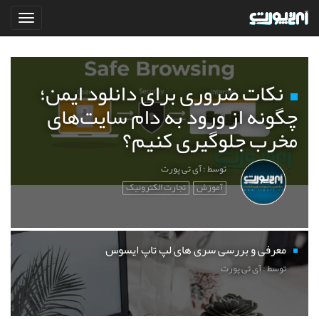
نکات ضروری برای دانلود ایمن؛
چگونه از ورود به دام سایت‌های
مخرب جلوگیری کنیم؟
توسط : آی تی پورت
آموزش
تجارت الکترونیک
معرفی و بررسی سری های لپ تاپ ایسوس
توسط : آی تی پورت