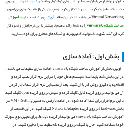
با این نرم افزار می توان سیستم‌ عامل های گوناگونی مانند
ویندوز
،
لینوکس
بر روی
یک سیتم عامل دیگر نصب و راه اندازی کرد. همچنین یکی از قابلیت های وی ام ویر
Virtural Networking می باشد که در این مطلب
آی تی پورت
قصد داریم
آموزش
ساخت شبکه با vmware
را به شما ارائه دهیم تا بیشتر با این نرم افزار و نحوه کار
کرد آن آشنا شوید تا بتوانید کامپیوترها و شبکه‌های مجازی برای خود بسازید.
بخش اول: آماده سازی
اولین بخش از آموزش ساخت شبکه با vmware آماده سازی تنظیمات می باشد،
در این بخش شما باید ابتدا سیستم عامل خود را در این نرم افزار نصب کرده و
اقدام به یادگیری روش کار با آن کنید، بعد از نصب این نرم افزار شما با باز کردن
آن می توانید بر روی گزینه فایل کلیک کرده و سپس بر روی گزینه open کلیک کنید
تا این نرم افزار برای شما آماده شود. در ادامه با رفتن به مسیر VM ->Setting در
بخش Hardware بر روی گزینه Network Adapter کلیک کنید، در این قسمت از
آموزش ساخت شبکه با vmware می توانید از گزینه Bridge برای تعیین نوع نتورک
خود استفاده کنید، حال با کلیک بر روی گزینه ok تنظیمات را ذخیره کنید، در