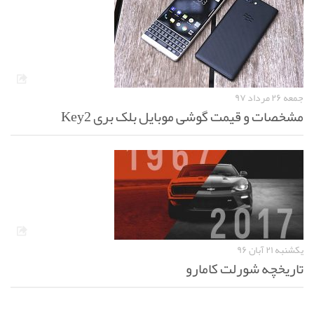
جمعه ۲۶ مرداد ۹۷
مشخصات و قیمت گوشی موبایل بلک بری Key2
یکشنبه ۲۱ آبان ۹۶
تاریخچه شورلت کامارو