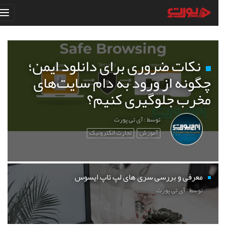
نکات ضروری برای دانلود ایمن؛
چگونه از ورود به دام سایت‌های
مخرب جلوگیری کنیم؟
توسط : آی تی پورت
آموزش
تجارت الکترونیک
معرفی و بررسی سری های لپ تاپ ایسوس
توسط : آی تی پورت