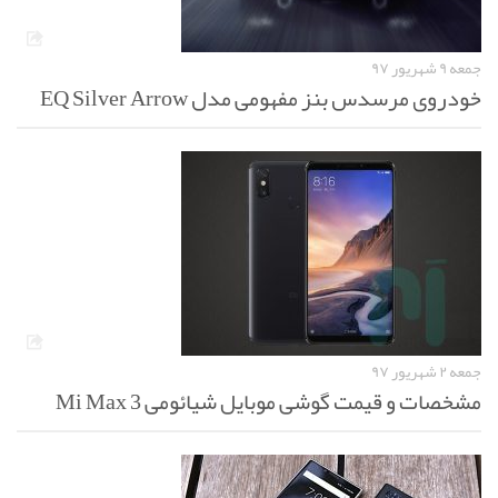
جمعه ۹ شهریور ۹۷
خودروی مرسدس بنز مفهومی مدل EQ Silver Arrow
جمعه ۲ شهریور ۹۷
مشخصات و قیمت گوشی موبایل شیائومی Mi Max 3