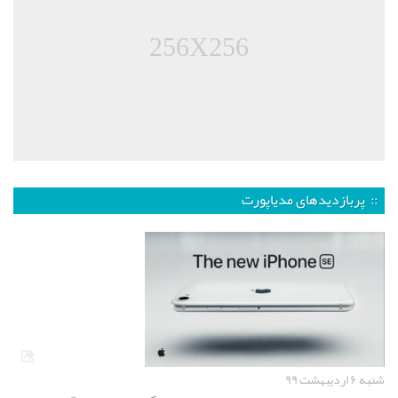
256X256
:: پربازدیدهای مدیاپورت
شنبه ۶ اردیبهشت ۹۹