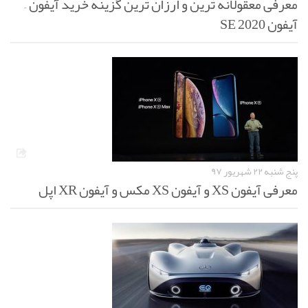
معرفی معقولانه ترین و ارزان ترین گزینه خرید آیفون –
آیفون SE 2020
پنج شنبه ۲۲ شهریور ۹۷
معرفی آیفون XS و آیفون XS مکس و آیفون XR اپل