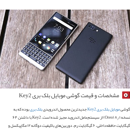
۱:۳۸
مشخصات و قیمت گوشی موبایل بلک بری Key2
شی
موبایل بلک بری Key2
جدیدترین محصول اندرویدی
بلک‌ بری
بوده که به
نسخه ۸٫۱ (Oreo) از سیستم‌عامل اندروید مجهز شده است. Key2 با داشتن ۶۴
گیگابایت حافظه‌داخلی، ۶ گیگابایت رم، دوربین‌های باکیفیت دوگانه ۱۲ مگاپیکسل و