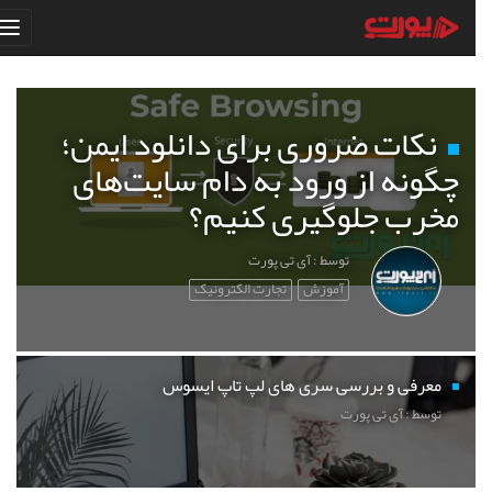
نکات ضروری برای دانلود ایمن؛
چگونه از ورود به دام سایت‌های
مخرب جلوگیری کنیم؟
توسط : آی تی پورت
آموزش
تجارت الکترونیک
معرفی و بررسی سری های لپ تاپ ایسوس
توسط : آی تی پورت