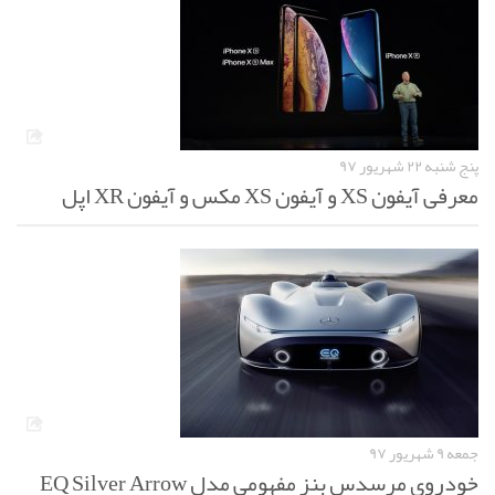
پنج شنبه ۲۲ شهریور ۹۷
معرفی آیفون XS و آیفون XS مکس و آیفون XR اپل
جمعه ۹ شهریور ۹۷
خودروی مرسدس بنز مفهومی مدل EQ Silver Arrow