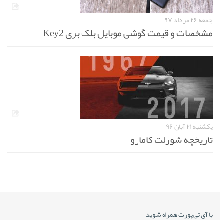
جمعه ۲۶ مرداد ۹۷
مشخصات و قیمت گوشی موبایل بلک بری Key2
یکشنبه ۲۱ آبان ۹۶
تاریخچه شورلت کامارو
با آی تی پورت همراه شوید