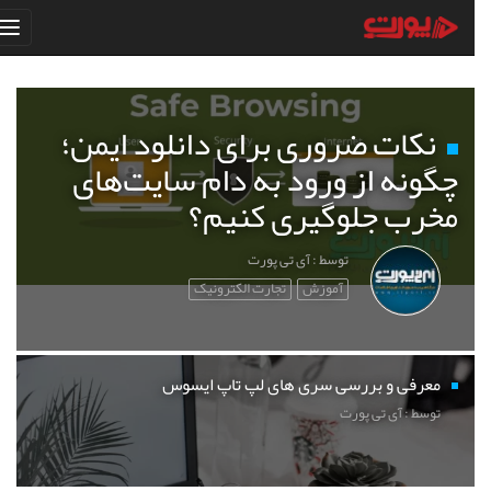
نکات ضروری برای دانلود ایمن؛
چگونه از ورود به دام سایت‌های
مخرب جلوگیری کنیم؟
توسط : آی تی پورت
آموزش
تجارت الکترونیک
معرفی و بررسی سری های لپ تاپ ایسوس
توسط : آی تی پورت