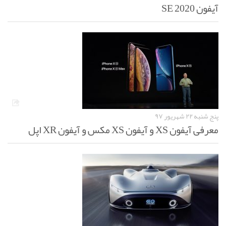
آیفون SE 2020
پنج شنبه ۲۲ شهریور ۹۷
معرفی آیفون XS و آیفون XS مکس و آیفون XR اپل