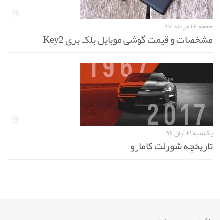
جمعه ۲۶ مرداد ۹۷
مشخصات و قیمت گوشی موبایل بلک بری Key2
یکشنبه ۲۱ آبان ۹۶
تاریخچه شورلت کامارو