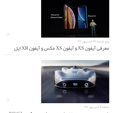
پنج شنبه ۲۲ شهریور ۹۷
معرفی آیفون XS و آیفون XS مکس و آیفون XR اپل
جمعه ۹ شهریور ۹۷