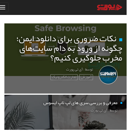
نکات ضروری برای دانلود ایمن؛
چگونه از ورود به دام سایت‌های
مخرب جلوگیری کنیم؟
توسط : آی تی پورت
آموزش
تجارت الکترونیک
معرفی و بررسی سری های لپ تاپ ایسوس
توسط : آی تی پورت