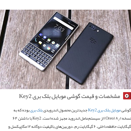
۱:۳۸
مشخصات و قیمت گوشی موبایل بلک بری Key2
شی
موبایل بلک بری Key2
جدیدترین محصول اندرویدی
بلک‌ بری
بوده که به
نسخه ۸٫۱ (Oreo) از سیستم‌عامل اندروید مجهز شده است. Key2 با داشتن ۶۴
گیگابایت حافظه‌داخلی، ۶ گیگابایت رم، دوربین‌های باکیفیت دوگانه ۱۲ مگاپیکسل و