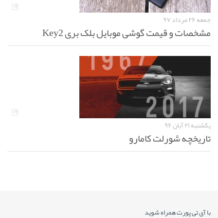
جمعه ۲۶ مرداد ۹۷
مشخصات و قیمت گوشی موبایل بلک بری Key2
یکشنبه ۲۱ آبان ۹۶
تاریخچه شورلت کامارو
با آی تی پورت همراه شوید