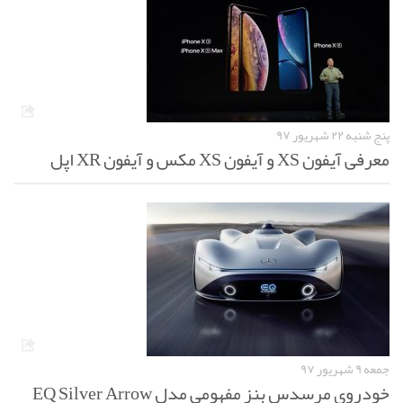
پنج شنبه ۲۲ شهریور ۹۷
معرفی آیفون XS و آیفون XS مکس و آیفون XR اپل
جمعه ۹ شهریور ۹۷
خودروی مرسدس بنز مفهومی مدل EQ Silver Arrow