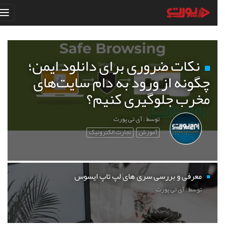
نکات ضروری برای دانلود ایمن؛
چگونه از ورود به دام سایت‌های
مخرب جلوگیری کنیم؟
توسط : آی تی پورت
آموزش
تجارت الکترونیک
معرفی و بررسی سری های لپ تاپ ایسوس
توسط : آی تی پورت