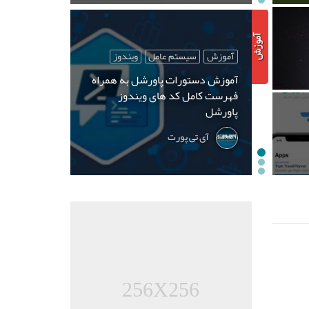
آموزش
سیستم عامل
ویندوز
آموزش دستورات پاورشل به همراه
فهرست کامل کد های ویندوز
پاورشل
آی تی پورت
256X256