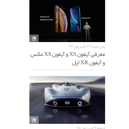
پنج شنبه ۲۲ شهریور ۹۷
معرفی آیفون XS و آیفون XS مکس
و آیفون XR اپل
جمعه ۹ شهریور ۹۷