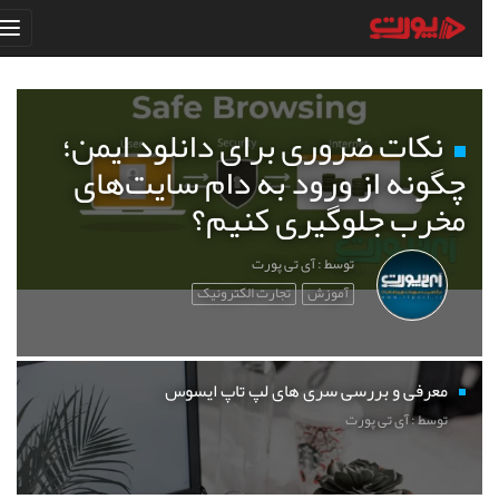
نکات ضروری برای دانلود ایمن؛
چگونه از ورود به دام سایت‌های
مخرب جلوگیری کنیم؟
توسط : آی تی پورت
آموزش
تجارت الکترونیک
معرفی و بررسی سری های لپ تاپ ایسوس
توسط : آی تی پورت