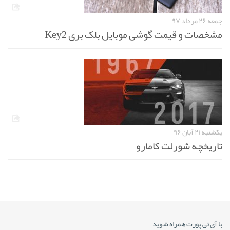
جمعه ۲۶ مرداد ۹۷
مشخصات و قیمت گوشی موبایل بلک بری Key2
یکشنبه ۲۱ آبان ۹۶
تاریخچه شورلت کامارو
با آی تی پورت همراه شوید