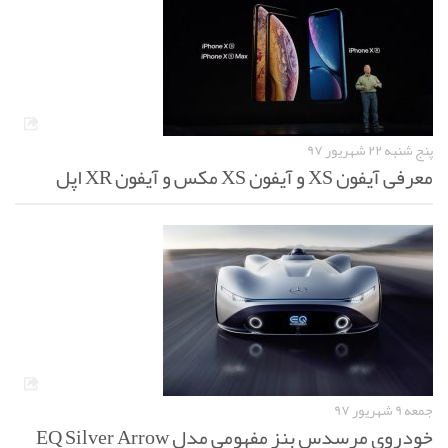
پنج شنبه ۲۲ شهریور ۹۷
معرفی آیفون XS و آیفون XS مکس و آیفون XR اپل
جمعه ۹ شهریور ۹۷
خودروی مرسدس بنز مفهومی مدل EQ Silver Arrow