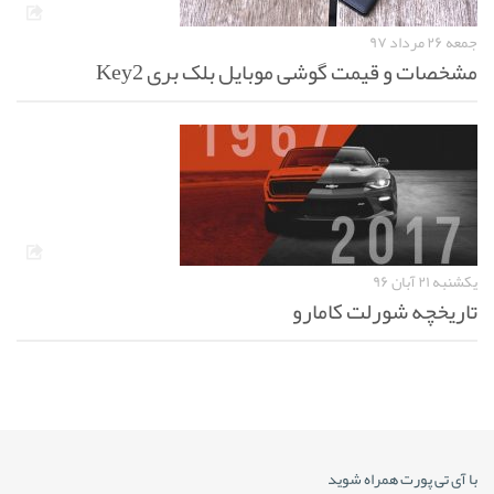
جمعه ۲۶ مرداد ۹۷
مشخصات و قیمت گوشی موبایل بلک بری Key2
یکشنبه ۲۱ آبان ۹۶
تاریخچه شورلت کامارو
با آی تی پورت همراه شوید