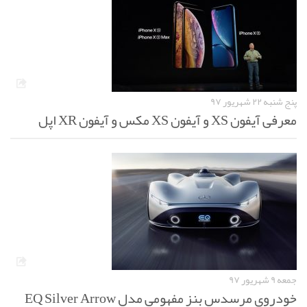
پنج شنبه ۲۲ شهریور ۹۷
معرفی آیفون XS و آیفون XS مکس و آیفون XR اپل
جمعه ۹ شهریور ۹۷
خودروی مرسدس بنز مفهومی مدل EQ Silver Arrow