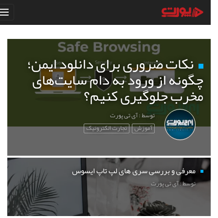
نکات ضروری برای دانلود ایمن؛
چگونه از ورود به دام سایت‌های
مخرب جلوگیری کنیم؟
توسط : آی تی پورت
آموزش
تجارت الکترونیک
معرفی و بررسی سری های لپ تاپ ایسوس
توسط : آی تی پورت