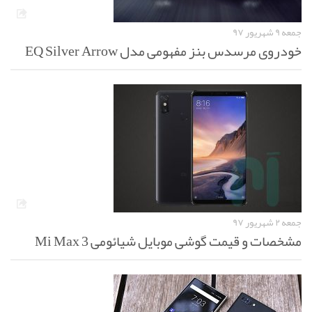
جمعه ۹ شهریور ۹۷
خودروی مرسدس بنز مفهومی مدل EQ Silver Arrow
جمعه ۲ شهریور ۹۷
مشخصات و قیمت گوشی موبایل شیائومی Mi Max 3