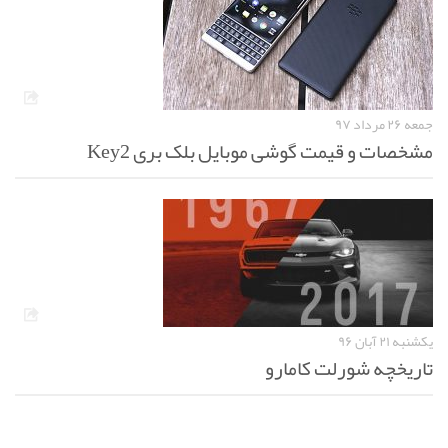
جمعه ۲۶ مرداد ۹۷
مشخصات و قیمت گوشی موبایل بلک بری Key2
یکشنبه ۲۱ آبان ۹۶
تاریخچه شورلت کامارو