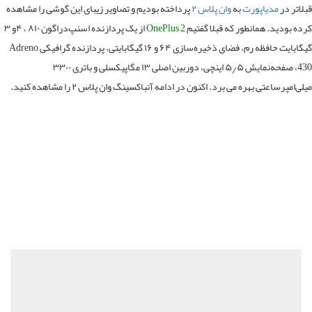
اتر در
مدیاپورت
به
وان پلاس ۲
پرداخته بودیم و تصاویر زیبای این گوشی را مشاهده
ه بودید. همانطور که قبلا گفتیم
OnePlus 2
از یک پردازنده اسنپ‌دراگون ۸۱۰ ، ۴و ۳
گیگابایت حافظه رم، فضای ذخیره‌سازی ۶۴ و ۱۶ گیگابایتی، پردازنده گرافیکی Adreno
430، صفحه‌نمایش ۵٫۵ اینچی، دوربین اصلی ۱۳ مگاپیکسلی و باتری ۳۳۰۰
‌امپرساعتی بهره می برد. اکنون در ادامه آنباکسینگ وان پلاس ۲ را مشاهده کنید.