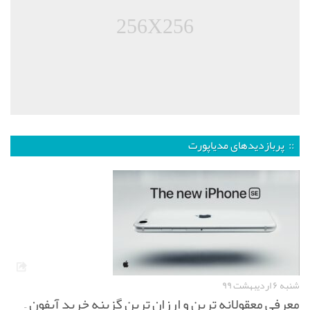
256X256
:: پربازدیدهای مدیاپورت
شنبه ۶ اردیبهشت ۹۹
معرفی معقولانه ترین و ارزان ترین گزینه خرید آیفون –