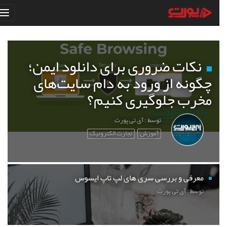
نکات ضروری برای دانلود ایمن؛
چگونه از ورود به دام سایت‌های
مخرب جلوگیری کنیم؟
توسط : آی تی پورت
آموزش
تجارت الکترونیک
معرفی و بررسی سری های لپ تاپ ایسوس
توسط : آی تی پورت