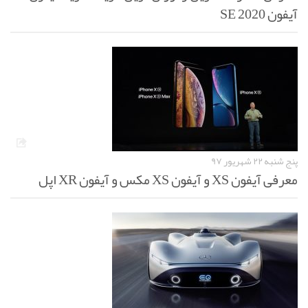
آیفون SE 2020
پنج شنبه ۲۲ شهریور ۹۷
معرفی آیفون XS و آیفون XS مکس و آیفون XR اپل