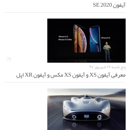
آیفون SE 2020
پنج شنبه ۲۲ شهریور ۹۷
معرفی آیفون XS و آیفون XS مکس و آیفون XR اپل