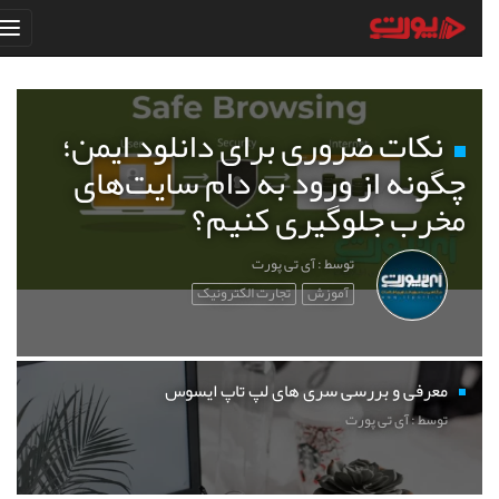
نکات ضروری برای دانلود ایمن؛
چگونه از ورود به دام سایت‌های
مخرب جلوگیری کنیم؟
توسط : آی تی پورت
آموزش
تجارت الکترونیک
معرفی و بررسی سری های لپ تاپ ایسوس
توسط : آی تی پورت