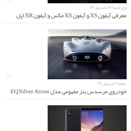
پنج شنبه ۲۲ شهریور ۹۷
معرفی آیفون XS و آیفون XS مکس و آیفون XR اپل
جمعه ۹ شهریور ۹۷
خودروی مرسدس بنز مفهومی مدل EQ Silver Arrow