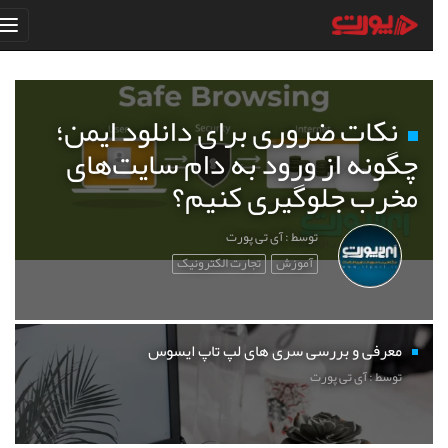
نکات ضروری برای دانلود ایمن؛
چگونه از ورود به دام سایت‌های
مخرب جلوگیری کنیم؟
توسط : آی تی پورت
آموزش
تجارت الکترونیک
معرفی و بررسی سری های لپ تاپ ایسوس
توسط : آی تی پورت