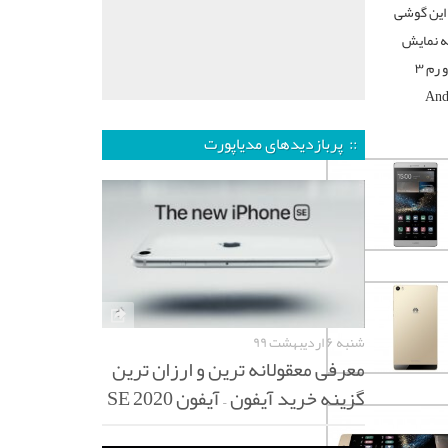
این گوشی
 پردازنده ۴ هسته‌ای، صفحه نمایش
۶٫۸ اینچ با رزولوشن ۱۹۲۰ × ۱۰۸۰ دارای تراکم ۳۲۴ پیکسل، حافظه‌ داخلی ۱۶ گیگابایت و رم ۳
مگاپیکسلی، سیستم عامل Android
:: پربازدیدهای مدیاپورت
شنبه ۶ اردیبهشت ۹۹
معرفی معقولانه ترین و ارزان ترین
گزینه خرید آیفون – آیفون SE 2020