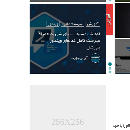
آموزش
سیستم عامل
ویندوز
آموزش دستورات پاورشل به همراه
فهرست کامل کد های ویندوز
پاورشل
آی تی پورت
256X256
هواوی در کنفرانس سال ۲۰۱۵ خود سه گوشی جدید خود را معرفی کرد که همگی نام p8 را با خود