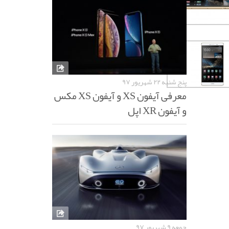
پنج شنبه ۲۲ شهریور ۹۷
معرفی آیفون XS و آیفون XS مکس
و آیفون XR اپل
جمعه ۹ شهریور ۹۷