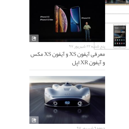
پنج شنبه ۲۲ شهریور ۹۷
معرفی آیفون XS و آیفون XS مکس
و آیفون XR اپل
جمعه ۹ شهریور ۹۷