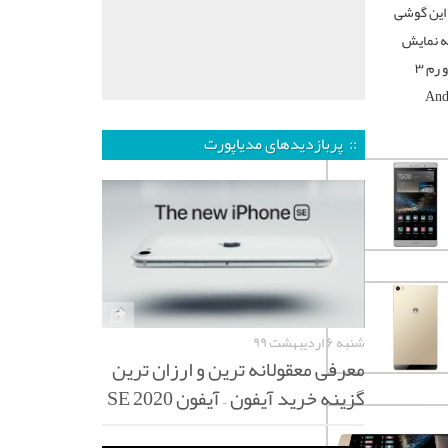
این گوشی
 پردازنده ۴ هسته‌ای، صفحه نمایش
۶٫۸ اینچ با رزولوشن ۱۹۲۰ × ۱۰۸۰ دارای تراکم ۳۲۴ پیکسل، حافظه‌ داخلی ۱۶ گیگابایت و رم ۳
مگاپیکسلی، سیستم عامل Android
:: پربازدیدهای مدیاپورت
شنبه ۶ اردیبهشت ۹۹
معرفی معقولانه ترین و ارزان ترین
گزینه خرید آیفون – آیفون SE 2020