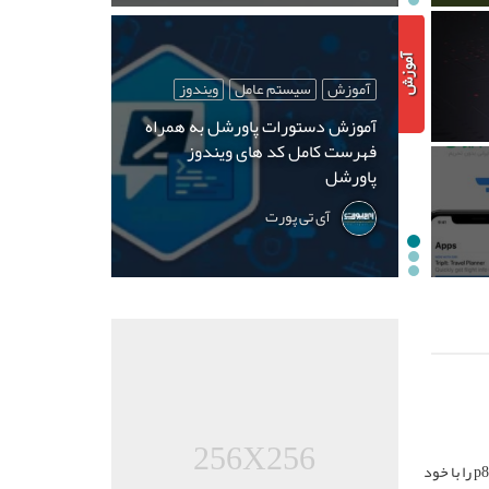
آموزش
سیستم عامل
ویندوز
آموزش دستورات پاورشل به همراه
فهرست کامل کد های ویندوز
پاورشل
آی تی پورت
256X256
هواوی در کنفرانس سال ۲۰۱۵ خود سه گوشی جدید خود را معرفی کرد که همگی نام p8 را با خود