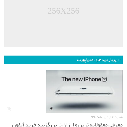
256X256
:: پربازدیدهای مدیاپورت
شنبه ۶ اردیبهشت ۹۹
معرفی معقولانه ترین و ارزان ترین گزینه خرید آیفون –