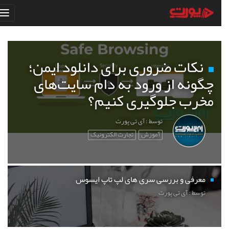
نکات ضروری برای دانلود ایمن؛
چگونه از ورود به دام سایت‌های
مخرب جلوگیری کنیم؟
توسط : آی تی پورت
آموزش
تجارت الکترونیک
معرفی و بررسی سری های لپ تاپ ایسوس
توسط : آی تی پورت