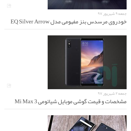
جمعه ۹ شهریور ۹۷
خودروی مرسدس بنز مفهومی مدل EQ Silver Arrow
جمعه ۲ شهریور ۹۷
مشخصات و قیمت گوشی موبایل شیائومی Mi Max 3