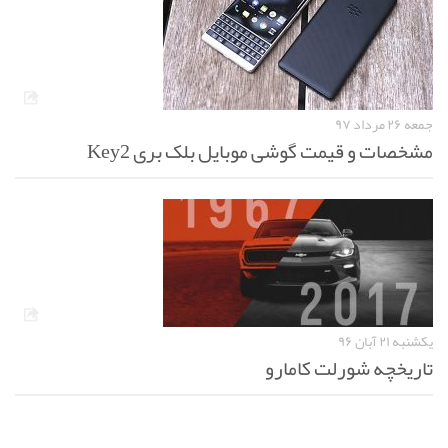
جمعه ۲۶ مرداد ۹۷
مشخصات و قیمت گوشی موبایل بلک بری Key2
یکشنبه ۲۱ آبان ۹۶
تاریخچه شورلت کامارو