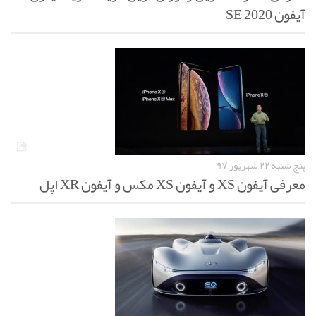
آیفون SE 2020
پنج شنبه ۲۲ شهریور ۹۷
معرفی آیفون XS و آیفون XS مکس و آیفون XR اپل