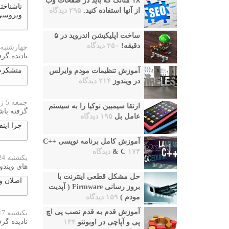
۱۸ متاتگ که باید در صفحات وب
ناشناخت
از آنها استفاده کنید.
۲۹۵ دیدگاه
ویروسی
ساخت اپلیکیشن اندروید در ۵
دقیقه!
۲۵۰ دیدگاه
چهارشنبه 17 ژانویه 024
نادیده گرف
متشکرم
آموزش تنظیمات مودم وایرلس
در ویندوز
۲۱۴ دیدگاه
جمعه 5 ژانویه 2024
ارتقا سیمبین نوکیا را به سیستم
گرفته باش
عامل بل
۱۹۵ دیدگاه
چرا اینق
آموزش کامل برنامه نویسی ++C
۱۷۴ دیدگاه
& C
یکشنبه 24 دسامبر 2023
های ویندو
حل مشکل قطعی اینترنت با
اصلان و
بروز رسانی Firmware ( آپدیت
مودم )
۱۵۹ دیدگاه
آموزش قدم به قدم نصب پی اچ
یکشنبه 17 دسامبر 2023
نادیده گرف
پی و آپاچی در اوبونتو
۱۳۴