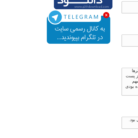
رها
از پست
مهم
ه بودی
بود.