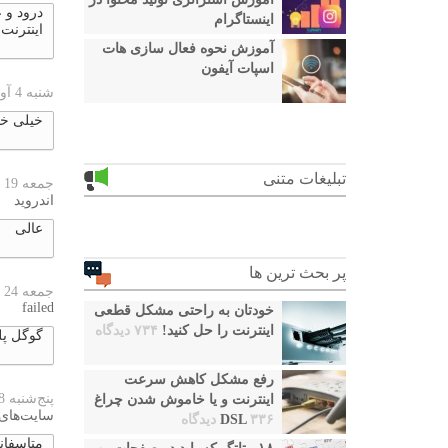
درود و 
اینستاگرام
اینترنت 
آموزش نحوه فعال سازی هات
اسپات آیفون
شنبه 4 آوریل 2026
خیلی خی
تبلیغات متنی
جمعه 19 دسامبر 2025
اندروید
عالی
پر بحث ترین ها
جمعه 24 اکتبر 2025
failed
خودتان به راحتی مشکل قطعی
اینترنت را حل کنید!
۷۳۴ دیدگاه
گوگل پل
رفع مشکل کاهش سرعت
پنج‌شنبه 18 ژانویه 2024
اینترنت و یا خاموش شدن چراغ
سایت‌های
۳۳۶ دیدگاه
DSL
متاسفانه