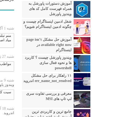
آموزش دستورات پاورشل به
همراه فهرست کامل کد های
ویندوز پاورشل
شغل ادمین اینستاگرام چیست و
چگونه ادمین اینستاگرام شویم؟
شنبه 1 آگوست 2026
منم تبل
آموزش حل مشکل page isn’t
میاد اص
available right now در
اینستاگرام
شنبه 27 ژوئن 2026
ویندوز پاورشل چیست ؟ کاربرد
ها و نحوه فعال سازی
مواطب ب
powershell
۱۱ راهکار برای حل مشکل
شنبه 9 می 2026
err_name_not_resolved اندروید
ویندوز پا
سیت کار
معرفی و بررسی تفاوت سری
لپ تاپ های MSI
شنبه 18 آوریل 2026
جامع ترین و کاربردی ترین
اندروید
آموزش استراتژی تولید محتوا در