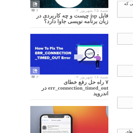
ی که
شنبه ۲۵ شهریور ۰۲
۴
فایل jsp چیست و چه کاربردی در
زبان برنامه نویسی جاوا دارد؟
شنبه ۱۸ شهریور ۰۲
۳
۷ راه حل رفع خطای
err_connection_timed_out در
اندروید
 های