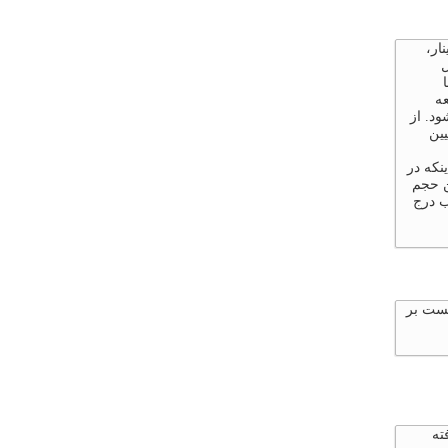
ار،
ل
عه
د. از
یین
نکه در
ن حجم
ب درج
 همان قبلی هست بر
رار گرفته