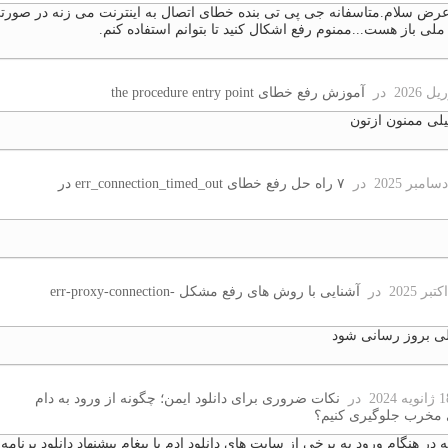
عرض سلام.متاسفانه جی پی تی بنده خطای اتصال به اینترنت می زنه در صورت
ملی باز هست...ممنوم رفع اشکال کنید تا بتوانم استفاده کنم.
در
آموزش رفع خطای the procedure entry point
لی ممنون ازتون
در
۷ راه حل رفع خطای err_connection_timed_out در
در
آشنایی با روش های رفع مشکل err-proxy-connection-
ی بروز رسانی شود
در
نکات ضروری برای دانلود ایمن؛ چگونه از ورود به دام
 مخرب جلوگیری کنیم؟
 در هنگام ورود به برخی از سایت های دانلود ادم با پیغام پیشنهاد دانلود برنامه