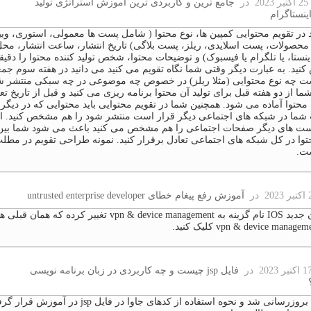
2
در
جامع ترین و کاربردی ترین آموزش استراتژی تولید
اینستاگرام
د در تقویم محتوایی کمپین ها، نوع محتوا ( شامل پست ها معمولی، استوری، وبین
حصولات، پست اسلایدی، ریلز، پست بلاگی) تاریخ انتشار، ساعت انتشار، مح
ینستا، یا تلگرام یا فیسبوک) و توضیحات محتوا، شخص تولید کننده محتوا را دقیقا
ید. به عبارت دیگر وقتی شما نگاه تقویم می کنید می دانید در هفته سوم جم
ت چه نوع محتوایی (مثلا ریلز) در خصوص چه موضوعی در چه سبکی منتشر شو
ما از دو هفته قبل برای تولید آن محتوا برنامه ریزی می کنید و قبل از تاریخ تع
محتوا آماده می شود. همچنین شما در تقویم محتوایی باید محتوایی که در دیگر
ما در شبکه های اجتماعی دیگر قرار است منتشر شود را هم مشخص کنید. ای
ست های دیگر صفحات اجتماعی را هم مشخص می کنید باعث می شود شما بی
حتوا در کل شبکه های اجتماعی تعادل برقرار کنید. نمونه طراحی تقویم در مطل
ت.
در
آموزش رفع پیغام خطای untrusted enterprise developer
در ورژن جدید IOS نام گزینه به vpn & device management تغییر کرده که
در
فایل jsp چیست و چه کاربردی در زبان برنامه نویسی
آموزش بروزرسانی شد و نحوه استفاده از کدهای جاوا در فایل jsp در آموزش ق