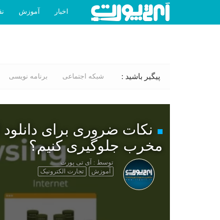
اخبار
آموزش
نق
پیگیر باشید :
شبکه اجتماعی
برنامه نویسی
نکات ضروری برای دانلود ا
مخرب جلوگیری کنیم؟
توسط : آی تی پورت
آموزش
تجارت الکترونیک