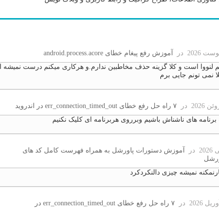
در
آموزش رفع پیغام خطای android.process.acore
تم لنووا است و کلا گزینه حذف مخاطبین ندارم.و هرکاری میکنم درست نمیشه ا
لا نمی تونم جایی برم
در
۷ راه حل رفع خطای err_connection_timed_out در اندروید
رنامه های ناشناش باشیم وبرروی هربرنامه ای کلیک نکنیم
در
آموزش دستورات پاورشل به همراه فهرست کامل کد های
ورشل
نمکنه نمیشه چیزی دالنکردکرد
در
۷ راه حل رفع خطای err_connection_timed_out در