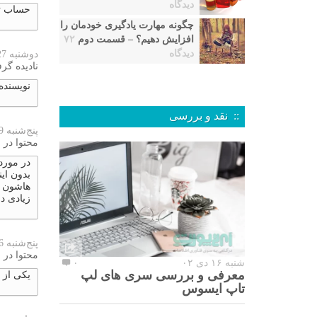
دیدگاه
حساب تو
چگونه مهارت یادگیری خودمان را
افزایش دهیم؟ – قسمت دوم
۷۲
دیدگاه
دوشنبه 27 نوامبر 2023
نادیده گرف
نویسنده
:: نقد و بررسی
پنج‌شنبه 9 نوامبر 2023
محتوا در 
در مورد
بدون ای
هاشون ب
زیادی د
پنج‌شنبه 26 اکتبر 2023
محتوا در 
شنبه ۱۶ دی ۰۲
۰
معرفی و بررسی سری های لپ
یکی از 
تاپ ایسوس