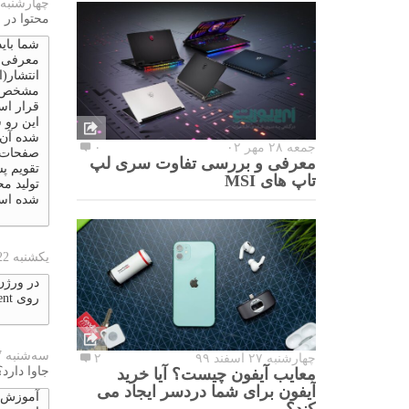
چهارشنبه 25 اکتبر 023
محتوا در 
شما بای
معرفی م
انتشار(ا
مشخص کن
قرار اس
این رو ش
شده آن 
جمعه ۲۸ مهر ۰۲
۰
صفحات ش
معرفی و بررسی تفاوت سری لپ
تقویم پ
تاپ های MSI
تولید م
شده اس
یکشنبه 22 اکتبر 2023
روی vpn & device management کلیک کنید.
سه‌شنبه 17 اکتبر 2023
چهارشنبه ۲۷ اسفند ۹۹
۲
جاوا دارد؟
معایب آیفون چیست؟ آیا خرید
آیفون برای شما دردسر ایجاد می
کند؟