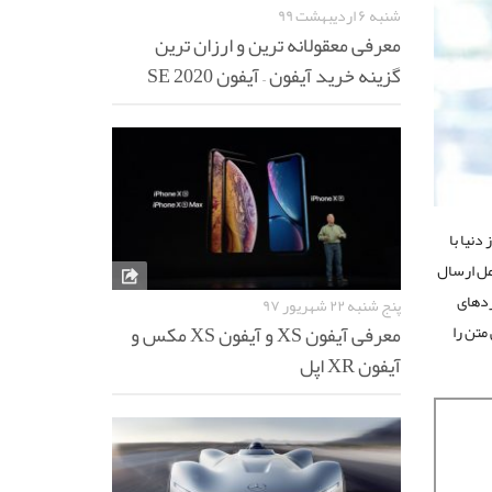
شنبه ۶ اردیبهشت ۹۹
معرفی معقولانه ترین و ارزان ترین
گزینه خرید آیفون – آیفون SE 2020
دنیا با
مل ارسال
رخی از کاربردهای
پنج شنبه ۲۲ شهریور ۹۷
معرفی آیفون XS و آیفون XS مکس و
مکان انتقال متن اسکن شده به Word جهت ویرایش متن را
آیفون XR اپل