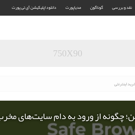
نقد و بررسی
گوناگون
مدیاپورت
دانلود اپلیکیشن آی تی پورت
750X90
رید اینترنتی
ن؛ چگونه از ورود به دام سایت‌های مخر