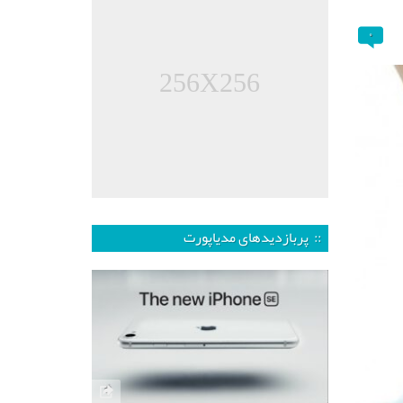
۰
256X256
:: پربازدیدهای مدیاپورت