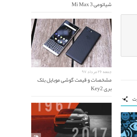
شیائومی Mi Max 3
جمعه ۲۶ مرداد ۹۷
مشخصات و قیمت گوشی موبایل بلک
بری Key2
رت