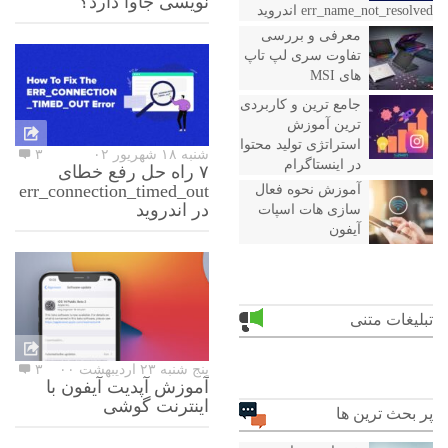
نویسی جاوا دارد؟
err_name_not_resolved اندروید
معرفی و بررسی
تفاوت سری لپ تاپ
های MSI
جامع ترین و کاربردی
ترین آموزش
استراتژی تولید محتوا
شنبه ۱۸ شهریور ۰۲
۳
در اینستاگرام
۷ راه حل رفع خطای
err_connection_timed_out
آموزش نحوه فعال
در اندروید
سازی هات اسپات
آیفون
تبلیغات متنی
پنج شنبه ۲۳ اردیبهشت ۰۰
۳
آموزش آپدیت آیفون با
اینترنت گوشی
پر بحث ترین ها