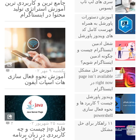
سری های لپ تاپ
جامع ترین و کاربردی ترین
ایسوس
آموزش استراتژی تولید
محتوا در اینستاگرام
آموزش دستورات
پاورشل به همراه
فهرست کامل کد
های ویندوز پاورشل
شغل ادمین
اینستاگرام چیست و
چگونه ادمین
اینستاگرام شویم؟
آموزش حل مشکل
یکشنبه ۹ مهر ۰۲
۰
آموزش نحوه فعال سازی
page isn’t available
هات اسپات آیفون
right now در
اینستاگرام
ویندوز پاورشل
چیست ؟ کاربرد ها و
نحوه فعال سازی
powershell
۱۱ راهکار برای حل
شنبه ۲۵ شهریور ۰۲
۴
فایل jsp چیست و چه
مشکل
کاربردی در زبان برنامه