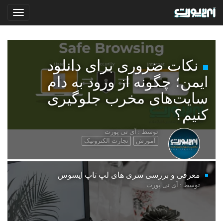
نکات ضروری برای دانلود
ایمن؛ چگونه از ورود به دام
سایت‌های مخرب جلوگیری
کنیم؟
توسط : آی تی پورت
آموزش
تجارت الکترونیک
معرفی و بررسی سری های لپ تاپ ایسوس
توسط : آی تی پورت