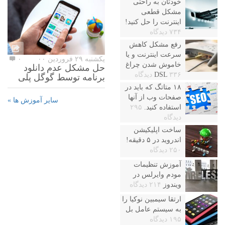
خودتان به راحتی
مشکل قطعی
اینترنت را حل کنید!
۷۳۴ دیدگاه
رفع مشکل کاهش
سرعت اینترنت و یا
یکشنبه ۲۹ فروردین ۰۰
۰
خاموش شدن چراغ
حل مشکل عدم دانلود
۳۳۶ دیدگاه
DSL
برنامه توسط گوگل پلی
۱۸ متاتگ که باید در
صفحات وب از آنها
سایر آموزش ها »
استفاده کنید.
۲۹۵
دیدگاه
ساخت اپلیکیشن
اندروید در ۵ دقیقه!
۲۵۰ دیدگاه
آموزش تنظیمات
مودم وایرلس در
ویندوز
۲۱۴ دیدگاه
ارتقا سیمبین نوکیا را
به سیستم عامل بل
۱۹۵ دیدگاه