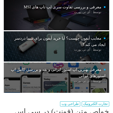
معرفی و بررسی تفاوت سری لپ تاپ های MSI
توسط : آی تی پورت
معایب آیفون چیست؟ آیا خرید آیفون برای شما دردسر
ایجاد می کند؟
توسط : آی تی پورت
معرفی بهترین اپ استور ایرانی و نقد و بررسی کامل اپ
استورهای ایرانی
توسط : آی تی پورت
تجارت الکترونیک
طراحی وب
خواص متن (فونت) در سی اس