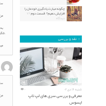
سل
چگونه مهارت یادگیری خودمان را
افزایش دهیم؟ – قسمت دوم
۷۲
من گ
دیدگاه
به 
.تلگر
:: نقد و بررسی
می
سل
شنبه ۱۶ دی ۰۲
۰
معرفی و بررسی سری های لپ تاپ
من گ
ایسوس