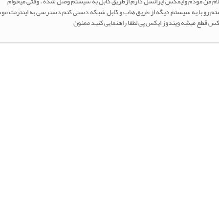
م من مودم وایمکس ایرانسل دارم ازطریق کابل به سیستم وصل شده . وقتی میخوام
م رو با یه سیستم دیگه از طریق هاب و کابل شبکه دستی کنم دسترسی به اینترنت مو
کس قطع میشه ویندوز ایکس پی لطفا راهنمایی کنید ممنون