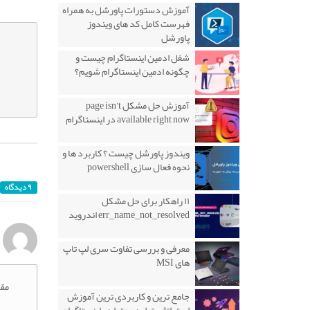
آموزش دستورات پاورشل به همراه
فهرست کامل کد های ویندوز
پاورشل
شغل ادمین اینستاگرام چیست و
چگونه ادمین اینستاگرام شویم؟
آموزش حل مشکل page isn’t
available right now در اینستاگرام
ویندوز پاورشل چیست ؟ کاربرد ها و
نحوه فعال سازی powershell
۹ دیدگاه
۱۱ راهکار برای حل مشکل
err_name_not_resolved اندروید
معرفی و بررسی تفاوت سری لپ تاپ
های MSI
مقا
جامع ترین و کاربردی ترین آموزش