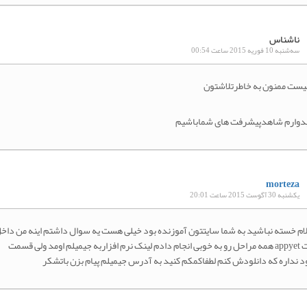
ناشناس
سه‌شنبه 10 فوریه 2015 ساعت 00:54
یست ممنون به خاطرتلاشتون
یدوارم شاهدپیشرفت های شماباشیم
morteza
یکشنبه 30 آگوست 2015 ساعت 20:01
م خسته نباشید به شما سایتتون آموزنده بود خیلی هست یه سوال داشتم اینه من داخ
سایت appyet همه مراحل رو به خوبی انجام دادم لینک نرم افزاربه جیمیلم اومد ولی قسمت
ود نداره که دانلودش کنم لطفاکمکم کنید به آدرس جیمیلم پیام بزن باتشکر