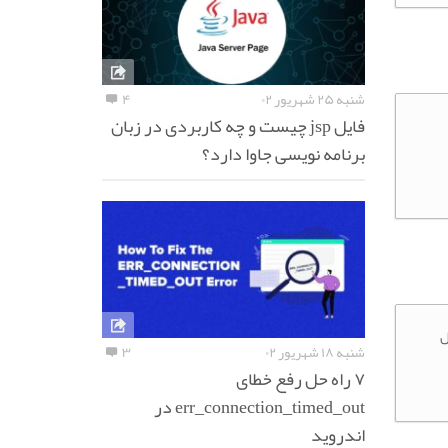
شنبه ۲۵ شهریور ۰۲
۴
فایل jsp چیست و چه کاربردی در زبان
برنامه نویسی جاوا دارد؟
ل
شنبه ۱۸ شهریور ۰۲
۳
۷ راه حل رفع خطای
err_connection_timed_out در
اندروید