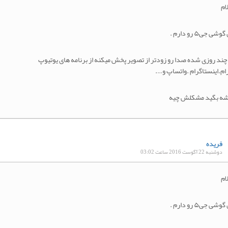
ام
وشی جی۵ رو دارم .
چند روزی شده صدا رو زودتر از تصویر پخش میکنه از برنامه های یوتیوپ
ام.اینستاگرام .واتساپ و….
شه بگید مشکلش چیه
فریده
دوشنبه 22 آگوست 2016 ساعت 03:02
ام
وشی جی۵ رو دارم .