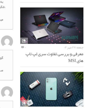
به 
.تلگر
می
جمعه ۲۸ مهر ۰۲
۰
معرفی و بررسی تفاوت سری لپ تاپ
گو
های MSI
صد