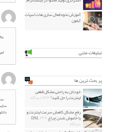
استراتژی تولید محتوا در اینستاگرام
آموزش نحوه فعال سازی هات اسپات
آیفون
عال
تبلیغات متنی
ام
پر بحث ترین ها
خودتان به راحتی مشکل قطعی
اینترنت را حل کنید!
۷۳۴ دیدگاه
سلا
رفع مشکل کاهش سرعت اینترنت و
دانل
یا خاموش شدن چراغ DSL
۳۳۶
دیدگاه