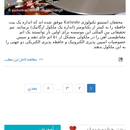
محققان انستیتو تکنولوژی Karlsruhe موفق شده اند که اندازه یک بیت
حافظه را به کمتر از یکنانومتر (اندازه یک ملکول ارگانیک) برسانند. تیم
تحقیقاتی بین المللی این موسسه برای اولین بار توانستند یک اتم
مغناطیسی آهن را در ملکولی متشکل از ۵۱ اتم جای دهند و سپس
خصوصیات اسپین پذیری الکترونیک و حافظه پذیری الکتریکی دو جهتی را
به این ملکول بدهند.
مطالعه کامل این مطلب
۱
۲
۳
۸
بعدی
…
:: آموزش
بیشتر خوانده شده اند