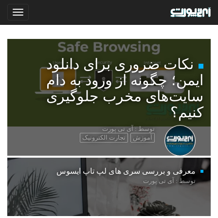
نکات ضروری برای دانلود
ایمن؛ چگونه از ورود به دام
سایت‌های مخرب جلوگیری
کنیم؟
توسط : آی تی پورت
آموزش
تجارت الکترونیک
معرفی و بررسی سری های لپ تاپ ایسوس
توسط : آی تی پورت