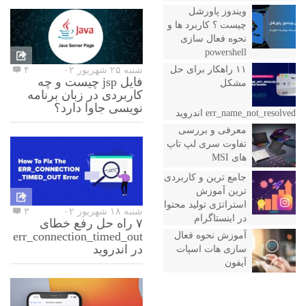
ویندوز پاورشل
چیست ؟ کاربرد ها و
نحوه فعال سازی
powershell
۱۱ راهکار برای حل
شنبه ۲۵ شهریور ۰۲
۴
فایل jsp چیست و چه
مشکل
کاربردی در زبان برنامه
نویسی جاوا دارد؟
err_name_not_resolved اندروید
معرفی و بررسی
تفاوت سری لپ تاپ
های MSI
جامع ترین و کاربردی
ترین آموزش
استراتژی تولید محتوا
شنبه ۱۸ شهریور ۰۲
۳
در اینستاگرام
۷ راه حل رفع خطای
err_connection_timed_out
آموزش نحوه فعال
در اندروید
سازی هات اسپات
آیفون