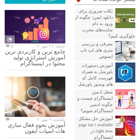
نکات ضروری برای
دانلود ایمن؛ چگونه از
ورود به دام
سایت‌های مخرب
جلوگیری کنیم؟
معرفی و بررسی
جمعه ۲۱ مهر ۰۲
۵
سری های لپ تاپ
جامع ترین و کاربردی ترین
ایسوس
آموزش استراتژی تولید
محتوا در اینستاگرام
آموزش دستورات
پاورشل به همراه
فهرست کامل کد
های ویندوز پاورشل
شغل ادمین
اینستاگرام چیست و
چگونه ادمین
اینستاگرام شویم؟
آموزش حل مشکل
یکشنبه ۹ مهر ۰۲
۰
آموزش نحوه فعال سازی
page isn’t available
هات اسپات آیفون
right now در
اینستاگرام