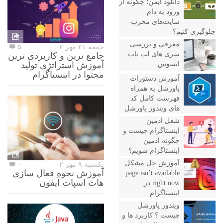
دانلود ایمن؛ چگونه از
ورود به دام
سایت‌های مخرب
جلوگیری کنیم؟
معرفی و بررسی
جمعه ۲۱ مهر ۰۲
۵
سری های لپ تاپ
جامع ترین و کاربردی ترین
ایسوس
آموزش استراتژی تولید
محتوا در اینستاگرام
آموزش دستورات
پاورشل به همراه
فهرست کامل کد
های ویندوز پاورشل
شغل ادمین
اینستاگرام چیست و
چگونه ادمین
اینستاگرام شویم؟
آموزش حل مشکل
یکشنبه ۹ مهر ۰۲
۰
آموزش نحوه فعال سازی
page isn’t available
هات اسپات آیفون
right now در
اینستاگرام
ویندوز پاورشل
چیست ؟ کاربرد ها و