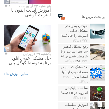
پنج شنبه ۲۳ اردیبهشت ۰۰
۳
آموزش آپدیت آیفون با
اینترنت گوشی
پر بحث ترین ها
خودتان به راحتی
مشکل قطعی
اینترنت را حل کنید!
۷۳۴ دیدگاه
رفع مشکل کاهش
سرعت اینترنت و یا
یکشنبه ۲۹ فروردین ۰۰
۰
خاموش شدن چراغ
حل مشکل عدم دانلود
۳۳۶ دیدگاه
DSL
برنامه توسط گوگل پلی
۱۸ متاتگ که باید در
صفحات وب از آنها
سایر آموزش ها »
استفاده کنید.
۲۹۵
دیدگاه
ساخت اپلیکیشن
اندروید در ۵ دقیقه!
۲۵۰ دیدگاه
آموزش تنظیمات