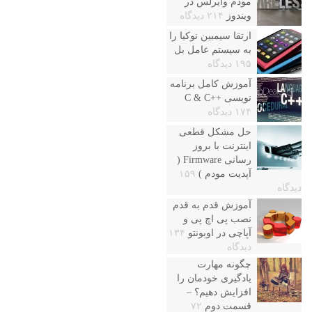
مودم وایرلس در
ویندوز
۲۱۴ دیدگاه
ارتقا سیمبین نوکیا را
به سیستم عامل بل
۱۹۵ دیدگاه
آموزش کامل برنامه
نویسی ++C & C
۱۷۴ دیدگاه
حل مشکل قطعی
اینترنت با بروز
رسانی Firmware (
آپدیت مودم )
۱۵۹
دیدگاه
آموزش قدم به قدم
نصب پی اچ پی و
آپاچی در اوبونتو
۱۳۴
دیدگاه
چگونه مهارت
یادگیری خودمان را
افزایش دهیم؟ –
قسمت دوم
۷۲