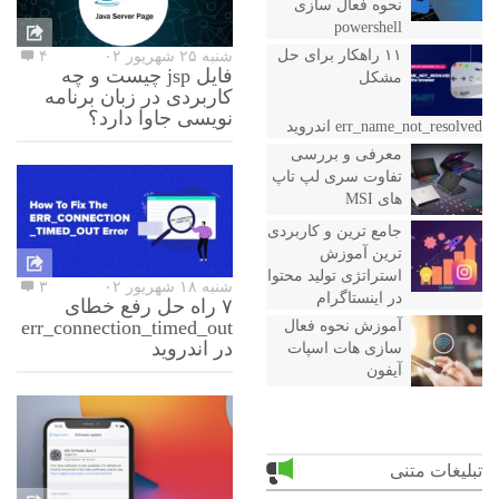
نحوه فعال سازی
powershell
۱۱ راهکار برای حل
شنبه ۲۵ شهریور ۰۲
۴
فایل jsp چیست و چه
مشکل
کاربردی در زبان برنامه
نویسی جاوا دارد؟
err_name_not_resolved اندروید
معرفی و بررسی
تفاوت سری لپ تاپ
های MSI
جامع ترین و کاربردی
ترین آموزش
استراتژی تولید محتوا
شنبه ۱۸ شهریور ۰۲
۳
در اینستاگرام
۷ راه حل رفع خطای
err_connection_timed_out
آموزش نحوه فعال
در اندروید
سازی هات اسپات
آیفون
تبلیغات متنی