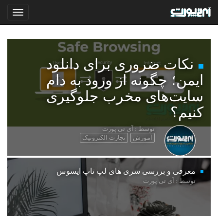
نکات ضروری برای دانلود
ایمن؛ چگونه از ورود به دام
سایت‌های مخرب جلوگیری
کنیم؟
توسط : آی تی پورت
آموزش
تجارت الکترونیک
معرفی و بررسی سری های لپ تاپ ایسوس
توسط : آی تی پورت