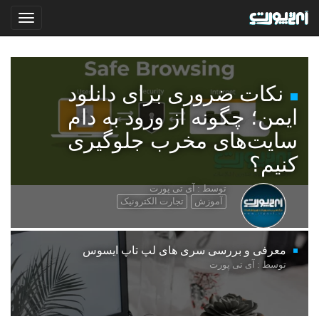
نکات ضروری برای دانلود
ایمن؛ چگونه از ورود به دام
سایت‌های مخرب جلوگیری
کنیم؟
توسط : آی تی پورت
آموزش
تجارت الکترونیک
معرفی و بررسی سری های لپ تاپ ایسوس
توسط : آی تی پورت