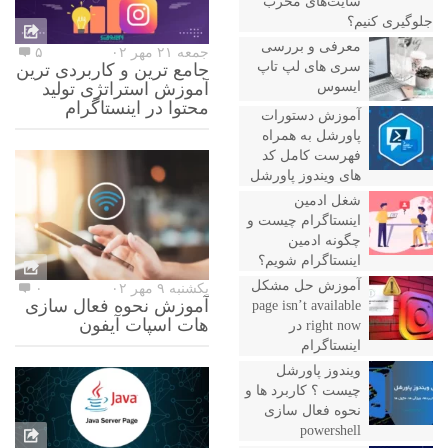
سایت‌های مخرب
جلوگیری کنیم؟
معرفی و بررسی
جمعه ۲۱ مهر ۰۲
۵
سری های لپ تاپ
جامع ترین و کاربردی ترین
ایسوس
آموزش استراتژی تولید
محتوا در اینستاگرام
آموزش دستورات
پاورشل به همراه
فهرست کامل کد
های ویندوز پاورشل
شغل ادمین
اینستاگرام چیست و
چگونه ادمین
اینستاگرام شویم؟
آموزش حل مشکل
یکشنبه ۹ مهر ۰۲
۰
آموزش نحوه فعال سازی
page isn’t available
هات اسپات آیفون
right now در
اینستاگرام
ویندوز پاورشل
چیست ؟ کاربرد ها و
نحوه فعال سازی
powershell