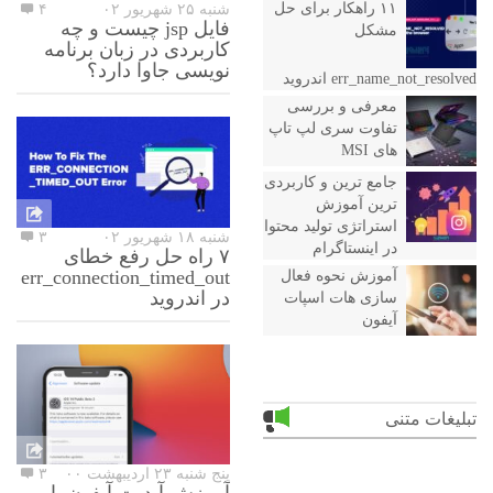
۱۱ راهکار برای حل
شنبه ۲۵ شهریور ۰۲
۴
فایل jsp چیست و چه
مشکل
کاربردی در زبان برنامه
نویسی جاوا دارد؟
err_name_not_resolved اندروید
معرفی و بررسی
تفاوت سری لپ تاپ
های MSI
جامع ترین و کاربردی
ترین آموزش
استراتژی تولید محتوا
شنبه ۱۸ شهریور ۰۲
۳
در اینستاگرام
۷ راه حل رفع خطای
err_connection_timed_out
آموزش نحوه فعال
در اندروید
سازی هات اسپات
آیفون
تبلیغات متنی
پنج شنبه ۲۳ اردیبهشت ۰۰
۳