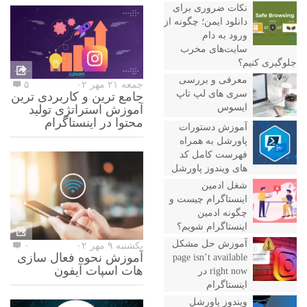
نکات ضروری برای
دانلود ایمن؛ چگونه از
ورود به دام
سایت‌های مخرب
جلوگیری کنیم؟
معرفی و بررسی
جمعه ۲۱ مهر ۰۲
۵
سری های لپ تاپ
جامع ترین و کاربردی ترین
ایسوس
آموزش استراتژی تولید
محتوا در اینستاگرام
آموزش دستورات
پاورشل به همراه
فهرست کامل کد
های ویندوز پاورشل
شغل ادمین
اینستاگرام چیست و
چگونه ادمین
اینستاگرام شویم؟
آموزش حل مشکل
یکشنبه ۹ مهر ۰۲
۰
آموزش نحوه فعال سازی
page isn’t available
هات اسپات آیفون
right now در
اینستاگرام
ویندوز پاورشل