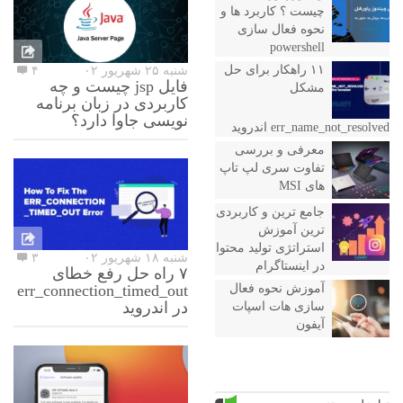
چیست ؟ کاربرد ها و
نحوه فعال سازی
powershell
۱۱ راهکار برای حل
شنبه ۲۵ شهریور ۰۲
۴
فایل jsp چیست و چه
مشکل
کاربردی در زبان برنامه
نویسی جاوا دارد؟
err_name_not_resolved اندروید
معرفی و بررسی
تفاوت سری لپ تاپ
های MSI
جامع ترین و کاربردی
ترین آموزش
استراتژی تولید محتوا
شنبه ۱۸ شهریور ۰۲
۳
در اینستاگرام
۷ راه حل رفع خطای
err_connection_timed_out
آموزش نحوه فعال
در اندروید
سازی هات اسپات
آیفون