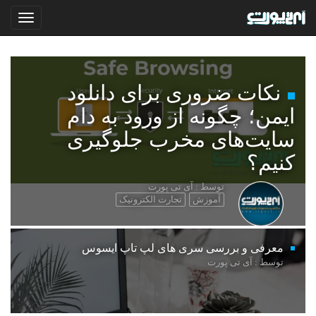
نکات ضروری برای دانلود
ایمن؛ چگونه از ورود به دام
سایت‌های مخرب جلوگیری
کنیم؟
توسط : آی تی پورت
آموزش
تجارت الکترونیک
معرفی و بررسی سری های لپ تاپ ایسوس
توسط : آی تی پورت