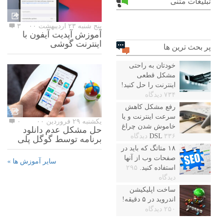
تبلیغات متنی
پنج شنبه ۲۳ اردیبهشت ۰۰
۳
آموزش آپدیت آیفون با
اینترنت گوشی
پر بحث ترین ها
خودتان به راحتی
مشکل قطعی
اینترنت را حل کنید!
۷۳۴ دیدگاه
رفع مشکل کاهش
سرعت اینترنت و یا
یکشنبه ۲۹ فروردین ۰۰
۰
خاموش شدن چراغ
حل مشکل عدم دانلود
۳۳۶ دیدگاه
DSL
برنامه توسط گوگل پلی
۱۸ متاتگ که باید در
صفحات وب از آنها
سایر آموزش ها »
استفاده کنید.
۲۹۵
دیدگاه
ساخت اپلیکیشن
اندروید در ۵ دقیقه!
۲۵۰ دیدگاه