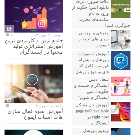
نکات ضروری برای
دانلود ایمن؛ چگونه از
ورود به دام
سایت‌های مخرب
جلوگیری کنیم؟
معرفی و بررسی
جمعه ۲۱ مهر ۰۲
۵
سری های لپ تاپ
جامع ترین و کاربردی ترین
ایسوس
آموزش استراتژی تولید
محتوا در اینستاگرام
آموزش دستورات
پاورشل به همراه
فهرست کامل کد
های ویندوز پاورشل
شغل ادمین
اینستاگرام چیست و
چگونه ادمین
اینستاگرام شویم؟
آموزش حل مشکل
یکشنبه ۹ مهر ۰۲
۰
آموزش نحوه فعال سازی
page isn’t available
هات اسپات آیفون
right now در
اینستاگرام
ویندوز پاورشل