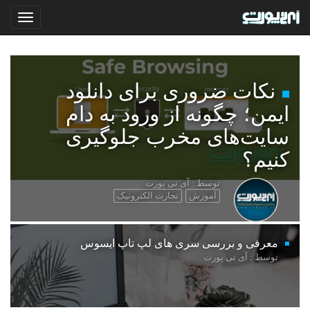
نکات ضروری برای دانلود
ایمن؛ چگونه از ورود به دام
سایت‌های مخرب جلوگیری
کنیم؟
توسط : آی تی پورت
آموزش
تجارت الکترونیک
معرفی و بررسی سری های لپ تاپ ایسوس
توسط : آی تی پورت