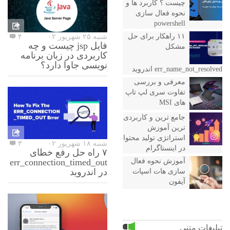
چیست ؟ کاربرد ها و
نحوه فعال سازی
powershell
۱۱ راهکار برای حل
شنبه ۲۵ شهریور ۰۲
۴
فایل jsp چیست و چه
مشکل
کاربردی در زبان برنامه
نویسی جاوا دارد؟
err_name_not_resolved اندروید
معرفی و بررسی
تفاوت سری لپ تاپ
های MSI
جامع ترین و کاربردی
ترین آموزش
استراتژی تولید محتوا
شنبه ۱۸ شهریور ۰۲
۳
در اینستاگرام
۷ راه حل رفع خطای
err_connection_timed_out
آموزش نحوه فعال
در اندروید
سازی هات اسپات
آیفون
تبلیغات متنی