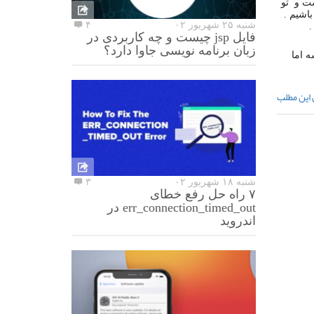
ست و تو
اشیم .
شنبه ۲۵ شهریور ۰۲
۴
.
فایل jsp چیست و چه کاربردی در
زبان برنامه نویسی جاوا دارد؟
 اما
 این مطلب
شنبه ۱۸ شهریور ۰۲
۳
۷ راه حل رفع خطای
err_connection_timed_out در
اندروید