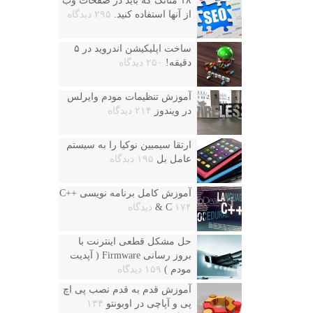
۱۸ متاتگ که باید در صفحات وب
از آنها استفاده کنید.
۲۹۵ دیدگاه
ساخت اپلیکیشن اندروید در ۵
دقیقه!
۲۵۰ دیدگاه
آموزش تنظیمات مودم وایرلس
در ویندوز
۲۱۴ دیدگاه
ارتقا سیمبین نوکیا را به سیستم
عامل بل
۱۹۵ دیدگاه
آموزش کامل برنامه نویسی ++C
۱۷۴ دیدگاه
& C
حل مشکل قطعی اینترنت با
بروز رسانی Firmware ( آپدیت
مودم )
۱۵۹ دیدگاه
آموزش قدم به قدم نصب پی اچ
پی و آپاچی در اوبونتو
۱۳۴