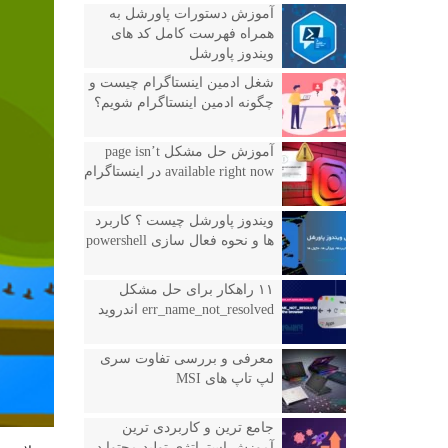
آموزش دستورات پاورشل به
همراه فهرست کامل کد های
ویندوز پاورشل
شغل ادمین اینستاگرام چیست و
چگونه ادمین اینستاگرام شویم؟
آموزش حل مشکل page isn’t
available right now در اینستاگرام
ویندوز پاورشل چیست ؟ کاربرد
ها و نحوه فعال سازی powershell
۱۱ راهکار برای حل مشکل
err_name_not_resolved اندروید
معرفی و بررسی تفاوت سری
لپ تاپ های MSI
جامع ترین و کاربردی ترین
آموزش استراتژی تولید محتوا در