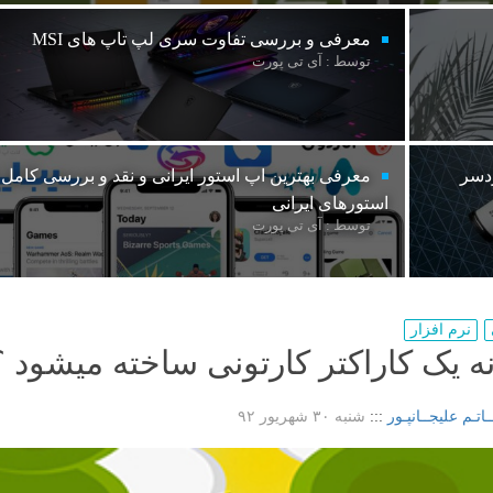
معرفی و بررسی تفاوت سری لپ تاپ های MSI
توسط : آی تی پورت
ردسر
معرفی بهترین اپ استور ایرانی و نقد و بررسی کامل
استورهای ایرانی
توسط : آی تی پورت
نرم افزار
ه یک کاراکتر کارتونی ساخته میشود ؟
ـاتـم علیجــانپـور
:::
شنبه ۳۰ شهریور ۹۲