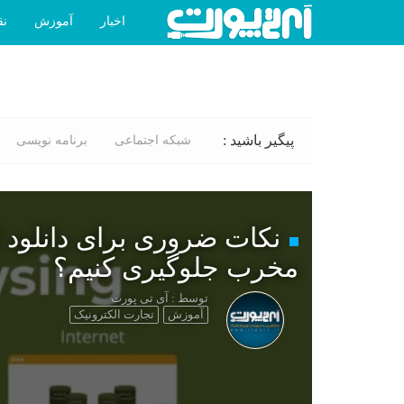
اخبار
آموزش
نق
پیگیر باشید :
شبکه اجتماعی
برنامه نویسی
نکات ضروری برای دانلود ا
مخرب جلوگیری کنیم؟
توسط : آی تی پورت
آموزش
تجارت الکترونیک