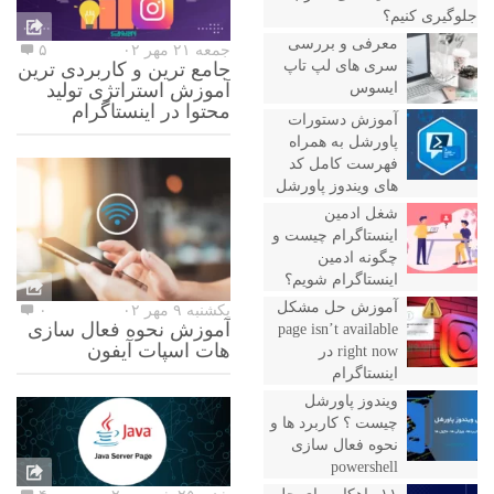
جلوگیری کنیم؟
معرفی و بررسی
جمعه ۲۱ مهر ۰۲
۵
سری های لپ تاپ
جامع ترین و کاربردی ترین
ایسوس
آموزش استراتژی تولید
محتوا در اینستاگرام
آموزش دستورات
پاورشل به همراه
فهرست کامل کد
های ویندوز پاورشل
شغل ادمین
اینستاگرام چیست و
چگونه ادمین
اینستاگرام شویم؟
آموزش حل مشکل
یکشنبه ۹ مهر ۰۲
۰
آموزش نحوه فعال سازی
page isn’t available
هات اسپات آیفون
right now در
اینستاگرام
ویندوز پاورشل
چیست ؟ کاربرد ها و
نحوه فعال سازی
powershell