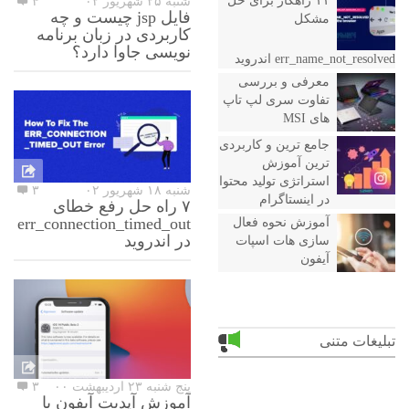
۱۱ راهکار برای حل
شنبه ۲۵ شهریور ۰۲
۴
فایل jsp چیست و چه
مشکل
کاربردی در زبان برنامه
نویسی جاوا دارد؟
err_name_not_resolved اندروید
معرفی و بررسی
تفاوت سری لپ تاپ
های MSI
جامع ترین و کاربردی
ترین آموزش
استراتژی تولید محتوا
شنبه ۱۸ شهریور ۰۲
۳
در اینستاگرام
۷ راه حل رفع خطای
err_connection_timed_out
آموزش نحوه فعال
در اندروید
سازی هات اسپات
آیفون
تبلیغات متنی
پنج شنبه ۲۳ اردیبهشت ۰۰
۳
آموزش آپدیت آیفون با