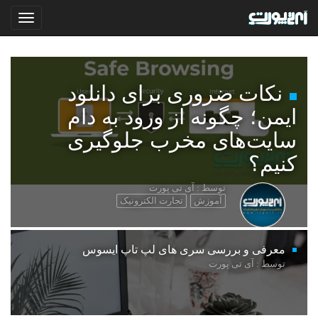
نکات ضروری برای دانلود
ایمن؛ چگونه از ورود به دام
سایت‌های مخرب جلوگیری
کنیم؟
توسط : آی تی پورت
آموزش
تجارت الکترونیک
معرفی و بررسی سری های لپ تاپ ایسوس
توسط : آی تی پورت