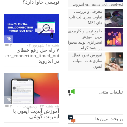
نویسی جاوا دارد؟
err_name_not_resolved اندروید
معرفی و بررسی
تفاوت سری لپ تاپ
های MSI
جامع ترین و کاربردی
ترین آموزش
استراتژی تولید محتوا
شنبه ۱۸ شهریور ۰۲
۳
در اینستاگرام
۷ راه حل رفع خطای
err_connection_timed_out
آموزش نحوه فعال
در اندروید
سازی هات اسپات
آیفون
تبلیغات متنی
پنج شنبه ۲۳ اردیبهشت ۰۰
۳
آموزش آپدیت آیفون با
اینترنت گوشی
پر بحث ترین ها