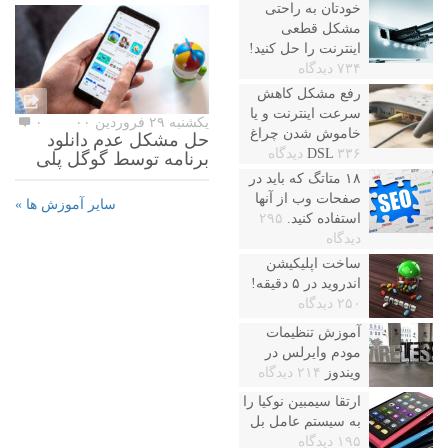
خودتان به راحتی
مشکل قطعی
اینترنت را حل کنید!
۷۳۴ دیدگاه
رفع مشکل کاهش
سرعت اینترنت و یا
یکشنبه ۲۹ فروردین ۰۰
۰
خاموش شدن چراغ
حل مشکل عدم دانلود
۳۳۶ دیدگاه
DSL
برنامه توسط گوگل پلی
۱۸ متاتگ که باید در
صفحات وب از آنها
سایر آموزش ها »
استفاده کنید.
۲۹۵
دیدگاه
ساخت اپلیکیشن
اندروید در ۵ دقیقه!
۲۵۰ دیدگاه
آموزش تنظیمات
مودم وایرلس در
ویندوز
۲۱۴ دیدگاه
ارتقا سیمبین نوکیا را
به سیستم عامل بل
۱۹۵ دیدگاه