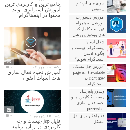
سری های لپ تاپ
جامع ترین و کاربردی ترین
ایسوس
آموزش استراتژی تولید
محتوا در اینستاگرام
آموزش دستورات
پاورشل به همراه
فهرست کامل کد
های ویندوز پاورشل
شغل ادمین
اینستاگرام چیست و
چگونه ادمین
اینستاگرام شویم؟
آموزش حل مشکل
یکشنبه ۹ مهر ۰۲
۰
آموزش نحوه فعال سازی
page isn’t available
هات اسپات آیفون
right now در
اینستاگرام
ویندوز پاورشل
چیست ؟ کاربرد ها و
نحوه فعال سازی
powershell
۱۱ راهکار برای حل
شنبه ۲۵ شهریور ۰۲
۴
فایل jsp چیست و چه
مشکل
کاربردی در زبان برنامه