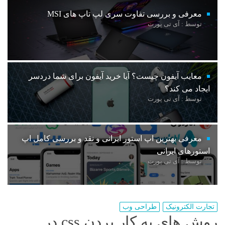
معرفی و بررسی تفاوت سری لپ تاپ های MSI
توسط : آی تی پورت
معایب آیفون چیست؟ آیا خرید آیفون برای شما دردسر
ایجاد می کند؟
توسط : آی تی پورت
معرفی بهترین اپ استور ایرانی و نقد و بررسی کامل اپ
استورهای ایرانی
توسط : آی تی پورت
تجارت الکترونیک
طراحی وب
روش های به کار بردن css در