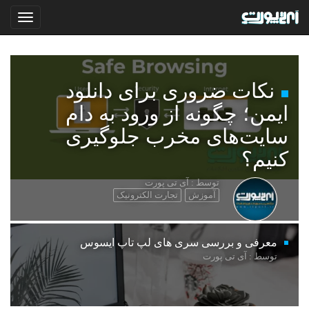
نکات ضروری برای دانلود
ایمن؛ چگونه از ورود به دام
سایت‌های مخرب جلوگیری
کنیم؟
توسط : آی تی پورت
آموزش
تجارت الکترونیک
معرفی و بررسی سری های لپ تاپ ایسوس
توسط : آی تی پورت