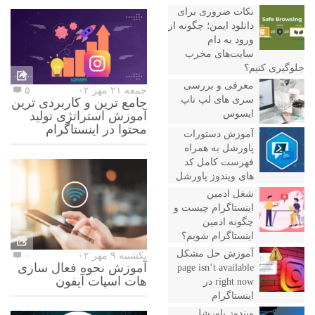
نکات ضروری برای
دانلود ایمن؛ چگونه از
ورود به دام
سایت‌های مخرب
جلوگیری کنیم؟
معرفی و بررسی
جمعه ۲۱ مهر ۰۲
۵
سری های لپ تاپ
جامع ترین و کاربردی ترین
ایسوس
آموزش استراتژی تولید
محتوا در اینستاگرام
آموزش دستورات
پاورشل به همراه
فهرست کامل کد
های ویندوز پاورشل
شغل ادمین
اینستاگرام چیست و
چگونه ادمین
اینستاگرام شویم؟
آموزش حل مشکل
یکشنبه ۹ مهر ۰۲
۰
آموزش نحوه فعال سازی
page isn’t available
هات اسپات آیفون
right now در
اینستاگرام
ویندوز پاورشل