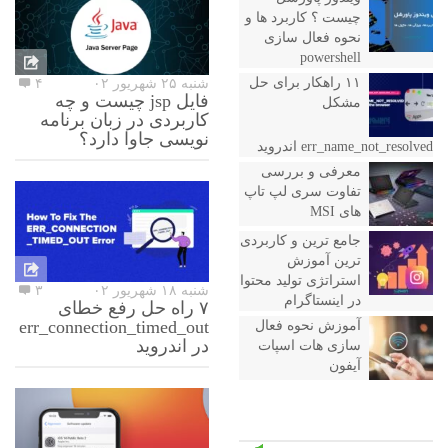
چیست ؟ کاربرد ها و
نحوه فعال سازی
powershell
۱۱ راهکار برای حل
شنبه ۲۵ شهریور ۰۲
۴
فایل jsp چیست و چه
مشکل
کاربردی در زبان برنامه
نویسی جاوا دارد؟
err_name_not_resolved اندروید
معرفی و بررسی
تفاوت سری لپ تاپ
های MSI
جامع ترین و کاربردی
ترین آموزش
استراتژی تولید محتوا
شنبه ۱۸ شهریور ۰۲
۳
در اینستاگرام
۷ راه حل رفع خطای
err_connection_timed_out
آموزش نحوه فعال
در اندروید
سازی هات اسپات
آیفون