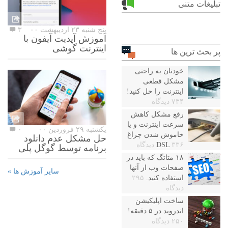
تبلیغات متنی
پنج شنبه ۲۳ اردیبهشت ۰۰
۳
آموزش آپدیت آیفون با
اینترنت گوشی
پر بحث ترین ها
خودتان به راحتی
مشکل قطعی
اینترنت را حل کنید!
۷۳۴ دیدگاه
رفع مشکل کاهش
سرعت اینترنت و یا
یکشنبه ۲۹ فروردین ۰۰
۰
خاموش شدن چراغ
حل مشکل عدم دانلود
۳۳۶ دیدگاه
DSL
برنامه توسط گوگل پلی
۱۸ متاتگ که باید در
صفحات وب از آنها
سایر آموزش ها »
استفاده کنید.
۲۹۵
دیدگاه
ساخت اپلیکیشن
اندروید در ۵ دقیقه!
۲۵۰ دیدگاه