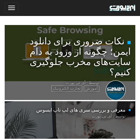
نکات ضروری برای دانلود
ایمن؛ چگونه از ورود به دام
سایت‌های مخرب جلوگیری
کنیم؟
توسط : آی تی پورت
آموزش
تجارت الکترونیک
معرفی و بررسی سری های لپ تاپ ایسوس
توسط : آی تی پورت