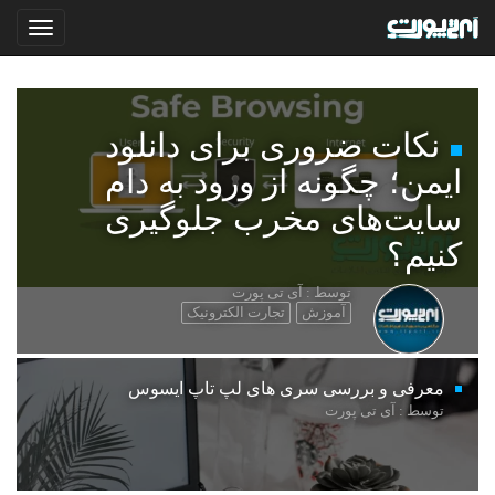
نکات ضروری برای دانلود
ایمن؛ چگونه از ورود به دام
سایت‌های مخرب جلوگیری
کنیم؟
توسط : آی تی پورت
آموزش
تجارت الکترونیک
معرفی و بررسی سری های لپ تاپ ایسوس
توسط : آی تی پورت