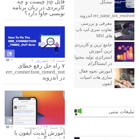
فایل jsp چیست و چه
مشکل
کاربردی در زبان برنامه
نویسی جاوا دارد؟
err_name_not_resolved اندروید
معرفی و بررسی
تفاوت سری لپ تاپ
های MSI
جامع ترین و کاربردی
ترین آموزش
استراتژی تولید محتوا
شنبه ۱۸ شهریور ۰۲
۳
در اینستاگرام
۷ راه حل رفع خطای
err_connection_timed_out
آموزش نحوه فعال
در اندروید
سازی هات اسپات
آیفون
تبلیغات متنی
پنج شنبه ۲۳ اردیبهشت ۰۰
۳
آموزش آپدیت آیفون با
اینترنت گوشی