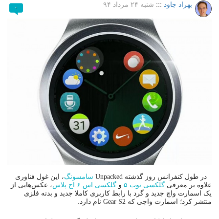
بهراد جاود
:::
شنبه ۲۴ مرداد ۹۴
۰
در طول کنفرانس روز گذشته Unpacked
سامسونگ
، این غول فناوری
علاوه بر معرفی
گلکسی نوت ۵
و
گلکسی اس ۶ اج پلاس
، عکس‌هایی از
یک اسمارت واچ جدید و گرد با رابط کاربری کاملا جدید و بدنه فلزی
منتشر کرد؛ اسمارت واچی که Gear S2 نام دارد.