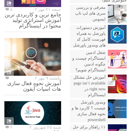
جلوگیری کنیم؟
معرفی و بررسی
جمعه ۲۱ مهر ۰۲
۵
سری های لپ تاپ
جامع ترین و کاربردی ترین
ایسوس
آموزش استراتژی تولید
محتوا در اینستاگرام
آموزش دستورات
پاورشل به همراه
فهرست کامل کد
های ویندوز پاورشل
شغل ادمین
اینستاگرام چیست و
چگونه ادمین
اینستاگرام شویم؟
آموزش حل مشکل
یکشنبه ۹ مهر ۰۲
۰
آموزش نحوه فعال سازی
page isn’t available
هات اسپات آیفون
right now در
اینستاگرام
ویندوز پاورشل
چیست ؟ کاربرد ها و
نحوه فعال سازی
powershell
۱۱ راهکار برای حل
شنبه ۲۵ شهریور ۰۲
۴