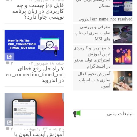
فایل jsp چیست و چه
مشکل
کاربردی در زبان برنامه
نویسی جاوا دارد؟
err_name_not_resolved اندروید
معرفی و بررسی
تفاوت سری لپ تاپ
های MSI
جامع ترین و کاربردی
ترین آموزش
استراتژی تولید محتوا
شنبه ۱۸ شهریور ۰۲
۳
در اینستاگرام
۷ راه حل رفع خطای
err_connection_timed_out
آموزش نحوه فعال
در اندروید
سازی هات اسپات
آیفون
تبلیغات متنی
پنج شنبه ۲۳ اردیبهشت ۰۰
۳
آموزش آپدیت آیفون با