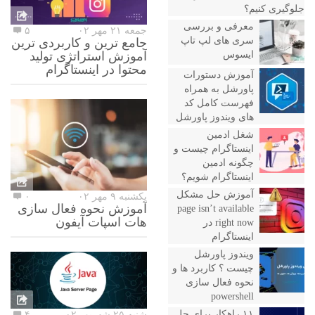
جلوگیری کنیم؟
معرفی و بررسی
جمعه ۲۱ مهر ۰۲
۵
سری های لپ تاپ
جامع ترین و کاربردی ترین
ایسوس
آموزش استراتژی تولید
محتوا در اینستاگرام
آموزش دستورات
پاورشل به همراه
فهرست کامل کد
های ویندوز پاورشل
شغل ادمین
اینستاگرام چیست و
چگونه ادمین
اینستاگرام شویم؟
آموزش حل مشکل
یکشنبه ۹ مهر ۰۲
۰
آموزش نحوه فعال سازی
page isn’t available
هات اسپات آیفون
right now در
اینستاگرام
ویندوز پاورشل
چیست ؟ کاربرد ها و
نحوه فعال سازی
powershell
۱۱ راهکار برای حل
شنبه ۲۵ شهریور ۰۲
۴