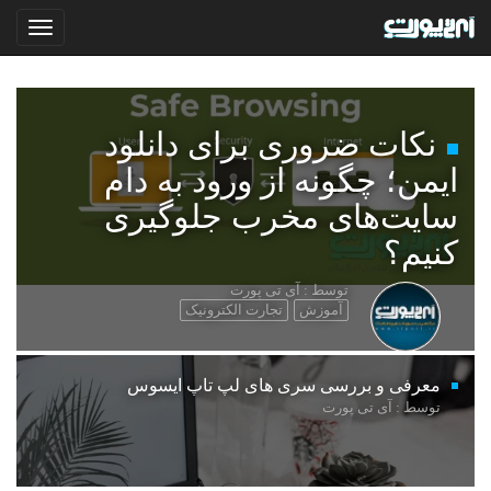
نکات ضروری برای دانلود
ایمن؛ چگونه از ورود به دام
سایت‌های مخرب جلوگیری
کنیم؟
توسط : آی تی پورت
آموزش
تجارت الکترونیک
معرفی و بررسی سری های لپ تاپ ایسوس
توسط : آی تی پورت