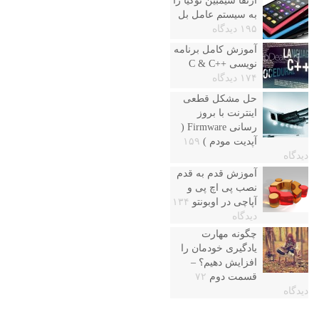
ارتقا سیمبین نوکیا را
به سیستم عامل بل
۱۹۵ دیدگاه
آموزش کامل برنامه
نویسی ++C & C
۱۷۴ دیدگاه
حل مشکل قطعی
اینترنت با بروز
رسانی Firmware (
آپدیت مودم )
۱۵۹
دیدگاه
آموزش قدم به قدم
نصب پی اچ پی و
آپاچی در اوبونتو
۱۳۴
دیدگاه
چگونه مهارت
یادگیری خودمان را
افزایش دهیم؟ –
قسمت دوم
۷۲
دیدگاه