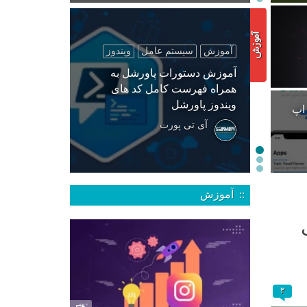
آموزش
سیستم عامل
ویندوز
آموزش دستورات پاورشل به
همراه فهرست کامل کد های
ویندوز پاورشل
 اپ
آی تی پورت
:: آموزش
 برای
۲