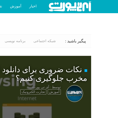
اخبار
آموزش
نق
پیگیر باشید :
شبکه اجتماعی
برنامه نویسی
نکات ضروری برای دانلود ا
مخرب جلوگیری کنیم؟
توسط : آی تی پورت
آموزش
تجارت الکترونیک