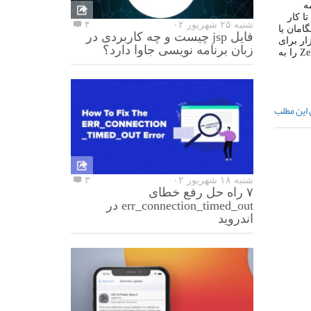
مه
ا کار
شنبه ۲۵ شهریور ۰۲
۴
 شرکت Zend که یکی از پیشگامان یا
فایل jsp چیست و چه کاربردی در
ترین ابزار برای
زبان برنامه نویسی جاوا دارد؟
php را که در حقیقت یک IDE تمام و کمال برای این زبان به‌شمار می‌رود یعنی Zend Studio را به
 این مطلب
شنبه ۱۸ شهریور ۰۲
۳
۷ راه حل رفع خطای
err_connection_timed_out در
اندروید