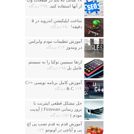
۱۸ متاتگ که باید در صفحات وب
از آنها استفاده کنید.
۲۹۵ دیدگاه
ساخت اپلیکیشن اندروید در ۵
دقیقه!
۲۵۰ دیدگاه
آموزش تنظیمات مودم وایرلس
در ویندوز
۲۱۴ دیدگاه
ارتقا سیمبین نوکیا را به سیستم
عامل بل
۱۹۵ دیدگاه
آموزش کامل برنامه نویسی ++C
۱۷۴ دیدگاه
& C
حل مشکل قطعی اینترنت با
بروز رسانی Firmware ( آپدیت
مودم )
۱۵۹ دیدگاه
آموزش قدم به قدم نصب پی اچ
پی و آپاچی در اوبونتو
۱۳۴