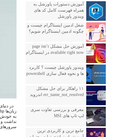
آموزش دستورات پاورشل به
همراه فهرست کامل کد های
ویندوز پاورشل
شغل ادمین اینستاگرام چیست و
چگونه ادمین اینستاگرام شویم؟
آموزش حل مشکل page isn’t
available right now در اینستاگرام
ویندوز پاورشل چیست ؟ کاربرد
ها و نحوه فعال سازی powershell
۱۱ راهکار برای حل مشکل
err_name_not_resolved اندروید
در دنیای
معرفی و بررسی تفاوت سری
لپ تاپ های MSI
نداشت و ب
سرورهای خ
جامع ترین و کاربردی ترین
آموزش استراتژی تولید محتوا در