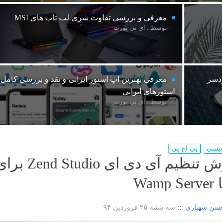
معرفی و بررسی تفاوت سری لپ تاپ های MSI
توسط : آی تی پورت
ردسر
معرفی بهترین اپ استور ایرانی و نقد و بررسی کامل
استورهای ایرانی
توسط : آی تی پورت
ویسی
پی اچ پی
آموزش تنظیم آی دی ای Zend Studio
Wamp
سن شهبازی
:::
سه شنبه ۲۵ فروردین ۹۴