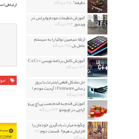
دقیقه!
۲۵۰ دیدگاه
ارتباطی اس
آموزش تنظیمات مودم وایرلس در
ویندوز
۲۱۴ دیدگاه
ارتقا سیمبین نوکیا را به سیستم
عامل بل
۱۹۵ دیدگاه
آموزش کامل برنامه نویسی ++C & C
۱۷۴ دیدگاه
امو
حل مشکل قطعی اینترنت با بروز
رسانی Firmware ( آپدیت مودم )
۱۵۹ دیدگاه
آموزش قدم به قدم نصب پی اچ پی و
آپاچی در اوبونتو
۱۳۴ دیدگاه
چگونه مهارت یادگیری خودمان را
افزایش دهیم؟ – قسمت دوم
۷۲
دیدگاه