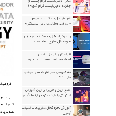
شغل ادمین اینستاگرام چیست و
چگونه ادمین اینستاگرام شویم؟
آموزش حل مشکل page isn’t
available right now در اینستاگرام
ویندوز پاورشل چیست ؟ کاربرد ها و
نحوه فعال سازی powershell
۱۱ راهکار برای حل مشکل
err_name_not_resolved اندروید
معرفی و بررسی تفاوت سری لپ تاپ
های MSI
گروهی از
جامع ترین و کاربردی ترین آموزش
استراتژی تولید محتوا در اینستاگرام
بر اساس 
کاربران مج
آموزش نحوه فعال سازی هات اسپات
تصویری صبر
آیفون