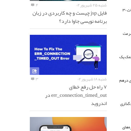
شنبه ۲۵ شهریور ۰۲
۴
پیشرفت‌هایی که در طراحی کابل‌های Broadband به دست آمده باعث شده تا سرعت انتقال اطلاعات ۳۰
فایل jsp چیست و چه کاربردی در زبان
برنامه نویسی جاوا دارد؟
یچیده به سرعت
 کمک یک
شنبه ۱۸ شهریور ۰۲
۳
ت پرتوهای درهم
۷ راه حل رفع خطای
err_connection_timed_out در
اندروید
ن پرتوها پیچیدگی مخصوص به خود را خواهد داشت که به صورت ۰ یا ۱ کدگذاری
ه‌های