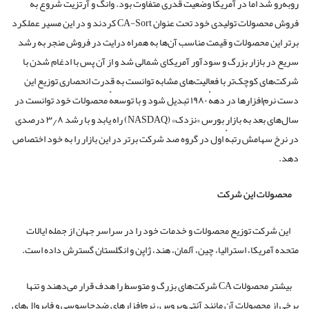
روبه‌رو شد اما در آمریکا وضعیت قدری متفاوت بود. وانگ و آرتزیت شروع به
فروش محصولات تولیدی خود تحت عنوان CA-Sort کردند و در این مسیر عملکرد
بر‌تر این محصولات و قیمت مناسب آن‌ها به همراه درایت در فروش منجر به رشد
سریع در بازار بزرگ و سودآور آمریکای شمالی شد و از آن پس با ادغام شدن با
شرکت‌های کوچک‌تر با فعالیت‌های مشابه توانست به قدرت انحصاری توزیع این
دست نرم‌افزار‌ها در دههٔ ۱۹۸۰ تبدیل شود و با توسعهٔ محصولات خود توانست در
سال‌های بعد به بازار بورس «نزدک» (NASDAQ) راه یابد و با رشد ۳٫۸ درصدی
در نرخ سهامش رتبهٔ اول در گروه صد شرکت بر‌تر در این بازار را به خود اختصاص
دهد.
محصولات این شرکت
این شرکت توزیع محصولات و خدمات خود را در سراسر جهان از جمله ایالات‌
متحده‌ آمریکا، استرالیا، چین، آلمان، هند، ژاپن و انگلستان گسترش داده است.
بیشتر محصولات CA شرکت‌های بزرگ و متوسط را هدف قرار می‌دهند و تنها
برخی از محصولات آن مانند آنتی‌ویروس، نرم‌افزارهای ضدجاسوسی و فایروال‌های