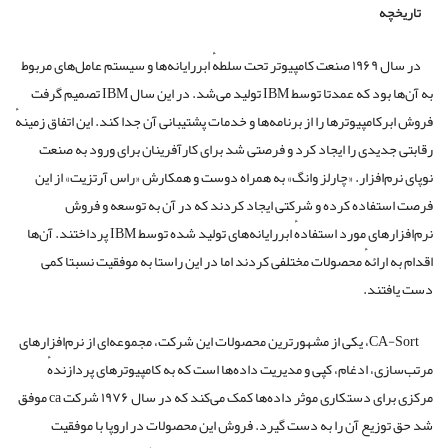
تاریخچه
در سال ۱۹۶۹ صنعت کامپیو‌تر تحت سلطهٔ ابررایانه‌ها و سیستم‌ عامل‌های مربوط
به آن‌ها بود که عمدتا توسط IBM تولید می‌شد. در این سال IBM تصمیم گرفت
فروش ابرکامپیوتر‌ها را از برنامه‌ها و خدمات پشتیبانی آن جدا کند. این اتفاق زمینهٔ
رقابتی جدیدی را ایجاد کرد و فرصتی شد برای کارآفرینان برای ورود به صنعت
نوپای نرم‌افزار. «چارلز وانگ» به همراه دوست و همکارش «راس آرتزیت» از این
فرصت استفاده کرده و شرکتی ایجاد کردند که در آن به توسعه و فروش
نرم‌افزارهای مورد استفادهٔ ابررایانه‌های تولید شده توسط IBM پرداختند. آن‌ها
اقدام به ارائهٔ محصولات مختلفی کردند اما در این راستا به موفقیت نسبتا کمی
دست‌ یافتند.
CA-Sort، یکی از مشهور‌ترین محصولات این شرکت، مجموعه‌ای از نرم‌افزارهای
مرتب‌سازی، ادغام، کپی و مدیریت داده‌ها است که به کامپیوترهای پردازندهٔ
مرکزی برای دستکاری موثر داده‌ها کمک می‌کند که در سال ۱۹۷۶ شرکت ca موفق
شد حق توزیع آن را به دست گیرد. فروش این محصولات در اروپا با موفقیت