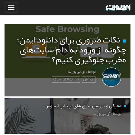
نکات ضروری برای دانلود ایمن؛
چگونه از ورود به دام سایت‌های
مخرب جلوگیری کنیم؟
توسط : آی تی پورت
آموزش
تجارت الکترونیک
معرفی و بررسی سری های لپ تاپ ایسوس
توسط : آی تی پورت