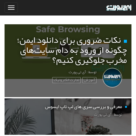
نکات ضروری برای دانلود ایمن؛
چگونه از ورود به دام سایت‌های
مخرب جلوگیری کنیم؟
توسط : آی تی پورت
آموزش
تجارت الکترونیک
معرفی و بررسی سری های لپ تاپ ایسوس
توسط : آی تی پورت