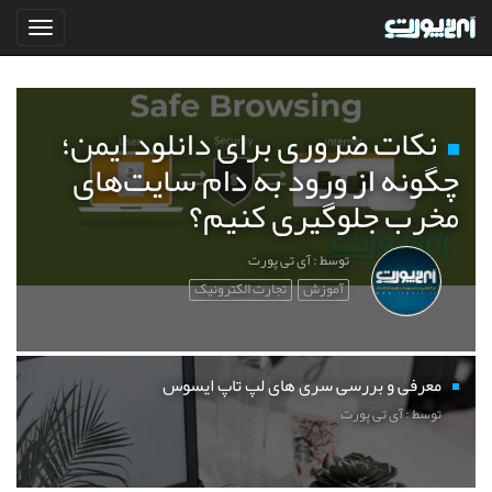
نکات ضروری برای دانلود ایمن؛
چگونه از ورود به دام سایت‌های
مخرب جلوگیری کنیم؟
توسط : آی تی پورت
آموزش
تجارت الکترونیک
معرفی و بررسی سری های لپ تاپ ایسوس
توسط : آی تی پورت