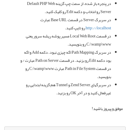
در پنجره باز شده، از سمت چپ گزینه Default PHP Web
Server رو انتخاب و دکمه Edit رو کلیک کنید.
در سربرگ Server در قسمت Base URL عبارت
http://localhost
رو تایپ کنید.
در قسمت Local Web Root مسیر پوشه ریشه سرور یعنی
C:\wamp\www رو بنویسید.
در سربرگ Path Mapping اگه چیزی نبود، دکمه Add و اگه
بود دکمه Edit رو بزنید. در قسمت Path on Server عبارت / و
در قسمت Path in File System عبارت C:\wamp\www رو
بنویسید.
در سربرگهای Zend Server و Tunnel هم گزینه ابتدایی رو
غیرفعال کنید و در آخر OK رو بزنید.
موفق و پیروز باشید!