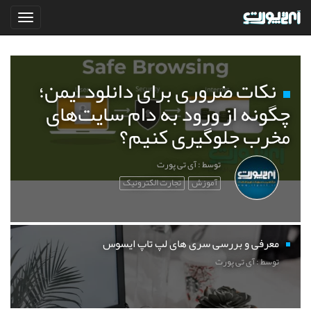
نکات ضروری برای دانلود ایمن؛
چگونه از ورود به دام سایت‌های
مخرب جلوگیری کنیم؟
توسط : آی تی پورت
آموزش
تجارت الکترونیک
معرفی و بررسی سری های لپ تاپ ایسوس
توسط : آی تی پورت