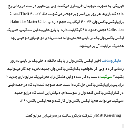
فیزیکی، به صورت دیجیتال خریداری می‌کنند. ولی این تغییر درست در زمانی رخ
داده که بازی‌ها هر روز بزرگ‌تر و پرحجم‌تر می‌شوند. مثلا Grand Theft Auto V
برای
ایکس باکس وان
۴۲.۴۴ گیگابایت حجم دارد، یا Halo: The Master Chief
Collection حجمی حدود ۶۵ گیگابایت دارد. با بازی‌هایی به این سنگینی، حتی یک
ایکس باکس وان یک ترابایتی هم نمی‌تواند مدت زیادی دوام بیاورد و خیلی زود
همه یک ترابایت آن پر می‌شود.
مایکروسافت
اخیرا ایکس باکس وان را با یک حافظه داخلی یک ترابایتی به روز
رسانی کرده، ولی اگر نخواهید یک ایکس باکس وان جدید بخرید چه کار می‌توانید
بکنید؟
سی‌گیت
دست به کار شده و این مشکل را با معرفی یک درایو بازی جدید ۲
ترابایتی برای ایکس باکس حل کرده است. حتما متوجه شده‌اید که در جمله قبلی
در کنار ایکس باکس کلمه وان را ننوشته‌ام، دلیلش این است که درایو جدید
سی‌گیت می‌تواند هم با ایکس باکس وان کار کند و هم ایکس باکس ۳۶۰.
Matt Kesselring از شرکت مایکروسافت در معرفی این درایو گفت: